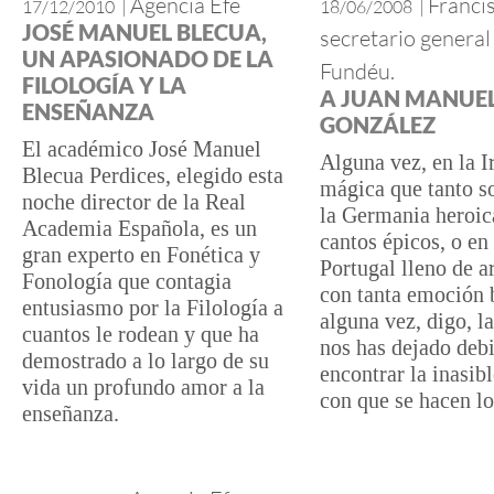
Agencia Efe
Franci
17/12/2010
|
18/06/2008
|
JOSÉ MANUEL BLECUA,
secretario general 
UN APASIONADO DE LA
Fundéu.
FILOLOGÍA Y LA
A JUAN MANUE
ENSEÑANZA
GONZÁLEZ
El académico José Manuel
Alguna vez, en la I
Blecua Perdices, elegido esta
mágica que tanto so
noche director de la Real
la Germania heroic
Academia Española, es un
cantos épicos, o en
gran experto en Fonética y
Portugal lleno de a
Fonología que contagia
con tanta emoción 
entusiasmo por la Filología a
alguna vez, digo, l
cuantos le rodean y que ha
nos has dejado deb
demostrado a lo largo de su
encontrar la inasib
vida un profundo amor a la
con que se hacen lo
enseñanza.