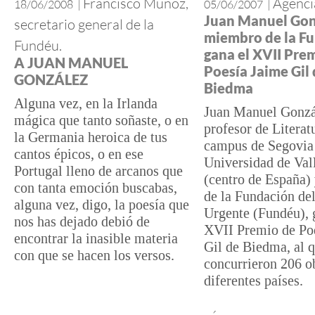
Francisco Muñoz,
Agenci
18/06/2008
|
05/06/2007
|
Juan Manuel Gon
secretario general de la
miembro de la F
Fundéu.
gana el XVII Pre
A JUAN MANUEL
Poesía Jaime Gil
GONZÁLEZ
Biedma
Alguna vez, en la Irlanda
Juan Manuel Gonzá
mágica que tanto soñaste, o en
profesor de Literat
la Germania heroica de tus
campus de Segovia 
cantos épicos, o en ese
Universidad de Val
Portugal lleno de arcanos que
(centro de España
con tanta emoción buscabas,
de la Fundación de
alguna vez, digo, la poesía que
Urgente (Fundéu), 
nos has dejado debió de
XVII Premio de Po
encontrar la inasible materia
Gil de Biedma, al 
con que se hacen los versos.
concurrieron 206 o
diferentes países.