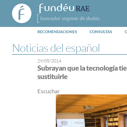
FundéuRAE
- Fundación
del Español
Buscar
Urgente
RECOMENDACIONES
CONSULTAS
Noticias del español
29/05/2014
Subrayan que la tecnología tie
sustituirle
Escuchar