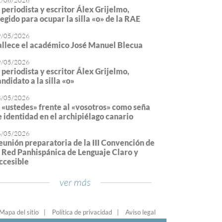
2/06/2026
l periodista y escritor Álex Grijelmo,
legido para ocupar la silla «o» de la RAE
9/05/2026
allece el académico José Manuel Blecua
9/05/2026
l periodista y escritor Álex Grijelmo,
ndidato a la silla «o»
8/05/2026
l «ustedes» frente al «vosotros» como seña
e identidad en el archipiélago canario
6/05/2026
eunión preparatoria de la III Convención de
a Red Panhispánica de Lenguaje Claro y
ccesible
ver más
Mapa del sitio
Política de privacidad
Aviso legal