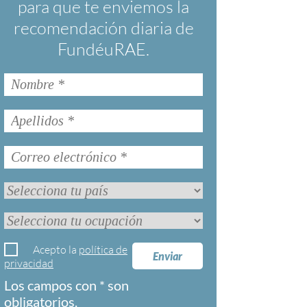
para que te enviemos la
recomendación diaria de
FundéuRAE.
Acepto la
política de
Enviar
privacidad
Los campos con * son
obligatorios.