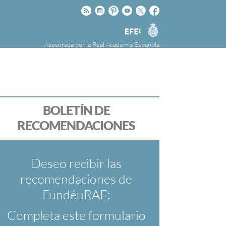
Rss
Instagram
Pinteres
Youtube
Twitter
Facebook
RAE
Agencia
EFE
Asesorada por la
Real Academia Española
nú
NOTICIAS
SOBRE LA FUNDÉURAE
FundéuRAE es una fundación patrocinada por
la Agencia Efe y la Real Academia Española,
cuyo objetivo es colaborar con el buen uso del
BOLETÍN DE
español en los medios de comunicación y en
RECOMENDACIONES
Internet.
Deseo recibir las
recomendaciones de
FundéuRAE:
Completa este formulario