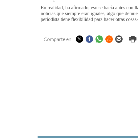
En realidad, ha afirmado, eso se hacía antes con l
noticias que siempre eran iguales, algo que demuest
periodista tiene flexibilidad para hacer otras cosas
Twitter
Facebook
Whatsapp
Menéame
Enviar p
Imp
Comparte en
email