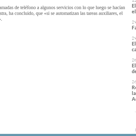
1
E
lamadas de teléfono a algunos servicios con lo que luego se hacían
e
ra, ha concluido, que «si se automatizan las tareas auxiliares, el
».
2
F
or
rimir
2
E
ca
2
E
d
2
R
l
A