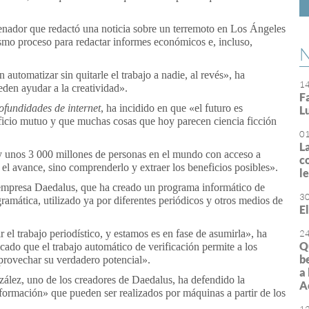
enador que redactó una noticia sobre un terremoto en Los Ángeles
mo proceso para redactar informes económicos e, incluso,
N
automatizar sin quitarle el trabajo a nadie, al revés», ha
1
eden ayudar a la creatividad».
F
ofundidades de internet
, ha incidido en que «el futuro es
L
icio mutuo y que muchas cosas que hoy parecen ciencia ficción
0
L
 unos 3 000 millones de personas en el mundo con acceso a
c
 el avance, sino comprenderlo y extraer los beneficios posibles».
l
 empresa Daedalus, que ha creado un programa informático de
3
gramática, utilizado ya por diferentes periódicos y otros medios de
E
ir el trabajo periodístico, y estamos es en fase de asumirla», ha
2
Q
cado que el trabajo automático de verificación permite a los
b
aprovechar su verdadero potencial».
a
zález, uno de los creadores de Daedalus, ha defendido la
A
nformación» que pueden ser realizados por máquinas a partir de los