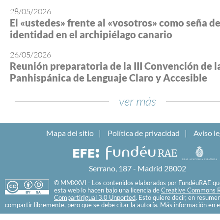
28/05/2026
El «ustedes» frente al «vosotros» como seña d
identidad en el archipiélago canario
26/05/2026
Reunión preparatoria de la III Convención de l
Panhispánica de Lenguaje Claro y Accesible
ver más
Mapa del sitio
Política de privacidad
Aviso le
Serrano, 187 - Madrid 28002
© MMXXVI - Los contenidos elaborados por FundéuRAE que
esta web lo hacen bajo una licencia de
Creative Commons R
CompartirIgual 3.0 Unported
. Esto quiere decir, en resume
compartir libremente, pero que se debe citar la autoría. Más información en e