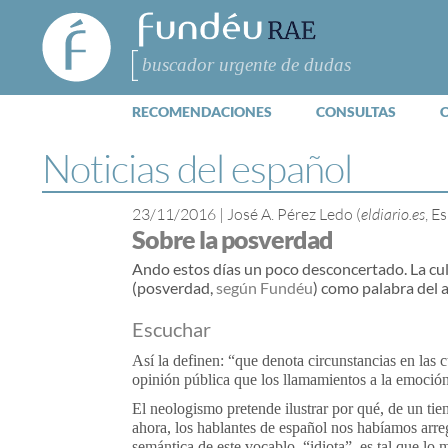
FundéuRAE
- Fundación
del Español
Buscar
Urgente
RECOMENDACIONES
CONSULTAS
Noticias del español
23/11/2016
|
José A. Pérez Ledo (
eldiario.es
, E
Sobre la posverdad
Ando estos días un poco desconcertado. La culp
(posverdad,
según Fundéu
) como palabra del 
Escuchar
Así la definen: “que denota circunstancias en las 
opinión pública que los llamamientos a la emoción 
El neologismo pretende ilustrar por qué, de un tie
ahora, los hablantes de español nos habíamos arre
semántica de este vocablo, “idiota”, es tal que l