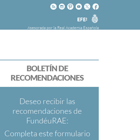
Rss
Instagram
Pinteres
Youtube
Twitter
Facebook
RAE
Agencia
EFE
Asesorada por la
Real Academia Española
nú
NOTICIAS
SOBRE LA FUNDÉURAE
FundéuRAE es una fundación patrocinada por
la Agencia Efe y la Real Academia Española,
cuyo objetivo es colaborar con el buen uso del
BOLETÍN DE
español en los medios de comunicación y en
RECOMENDACIONES
Internet.
Deseo recibir las
recomendaciones de
FundéuRAE:
Completa este formulario