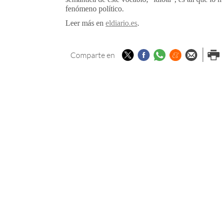
fenómeno político.
Leer más en
eldiario.es
.
Twitter
Facebook
Whatsapp
Menéame
Enviar p
Imp
Comparte en
email