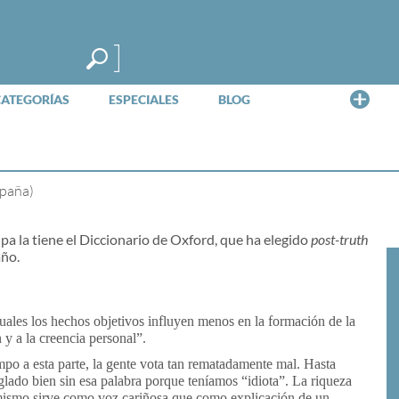
Me
CATEGORÍAS
ESPECIALES
BLOG
spaña)
a la tiene el Diccionario de Oxford, que ha elegido
post-truth
año.
cuales los hechos objetivos influyen menos en la formación de la
y a la creencia personal”.
mpo a esta parte, la gente vota tan rematadamente mal. Hasta
glado bien sin esa palabra porque teníamos “idiota”. La riqueza
o mismo sirve como voz cariñosa que como explicación de un