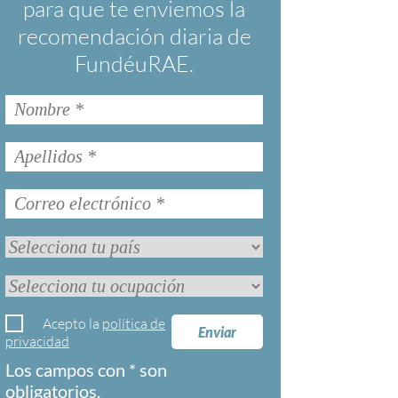
para que te enviemos la
recomendación diaria de
FundéuRAE.
Acepto la
política de
Enviar
privacidad
Los campos con * son
obligatorios.