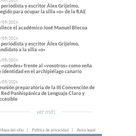
2/06/2026
l periodista y escritor Álex Grijelmo,
legido para ocupar la silla «o» de la RAE
9/05/2026
allece el académico José Manuel Blecua
9/05/2026
l periodista y escritor Álex Grijelmo,
ndidato a la silla «o»
8/05/2026
l «ustedes» frente al «vosotros» como seña
e identidad en el archipiélago canario
6/05/2026
eunión preparatoria de la III Convención de
a Red Panhispánica de Lenguaje Claro y
ccesible
ver más
Mapa del sitio
Política de privacidad
Aviso legal