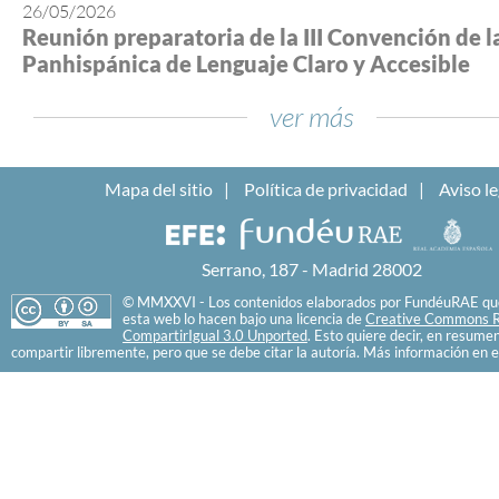
26/05/2026
Reunión preparatoria de la III Convención de l
Panhispánica de Lenguaje Claro y Accesible
ver más
Mapa del sitio
Política de privacidad
Aviso le
Serrano, 187 - Madrid 28002
© MMXXVI - Los contenidos elaborados por FundéuRAE que
esta web lo hacen bajo una licencia de
Creative Commons R
CompartirIgual 3.0 Unported
. Esto quiere decir, en resume
compartir libremente, pero que se debe citar la autoría. Más información en e