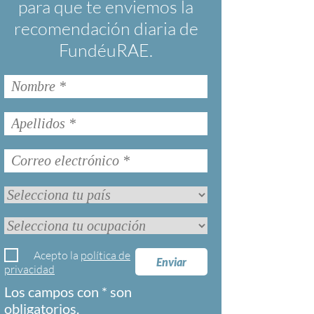
para que te enviemos la
recomendación diaria de
FundéuRAE.
Acepto la
política de
Enviar
privacidad
Los campos con * son
obligatorios.