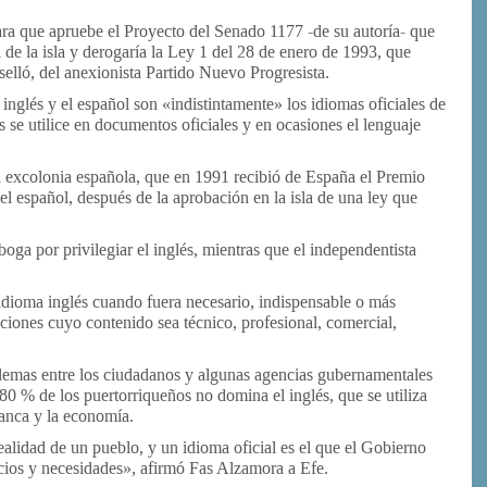
ra que apruebe el Proyecto del Senado 1177 -de su autoría- que
l de la isla y derogaría la Ley 1 del 28 de enero de 1993, que
elló, del anexionista Partido Nuevo Progresista.
 inglés y el español son «indistintamente» los idiomas oficiales de
s se utilice en documentos oficiales y en ocasiones el lenguaje
ta excolonia española, que en 1991 recibió de España el Premio
el español, después de la aprobación en la isla de una ley que
aboga por privilegiar el inglés, mientras que el independentista
 idioma inglés cuando fuera necesario, indispensable o más
iones cuyo contenido sea técnico, profesional, comercial,
oblemas entre los ciudadanos y algunas agencias gubernamentales
 80 % de los puertorriqueños no domina el inglés, que se utiliza
banca y la economía.
ealidad de un pueblo, y un idioma oficial es el que el Gobierno
cios y necesidades», afirmó Fas Alzamora a Efe.