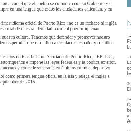
l idioma con el que el pueblo se comunica con su Gobierno y el
empre en una lengua que todos los ciudadanos entiendan, y en
N
imer idioma oficial de Puerto Rico «no es un rechazo al inglés,
esencial de nuestra identidad nacional puertorriqueña».
1
de nuestra cultura. Tenemos que defender y promover nuestro
F
mos permitir que otro idioma desplace el español y se utilice
L
al estatus de Estado Libre Asociado de Puerto Rico a EE. UU.,
0
L
rtorriqueños e impone las leyes federales y la política exterior,
c
s internos y concede soberanía en ámbitos como el deportivo.
l
l como primera lengua oficial en la isla y relega el inglés a
septiembre de 2015.
3
E
2
or
rimir
Q
b
a
A