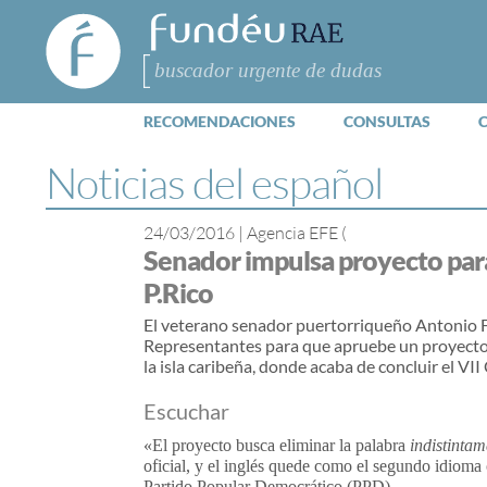
FundéuRAE
- Fundación
del Español
Buscar
Urgente
RECOMENDACIONES
CONSULTAS
Noticias del español
24/03/2016
|
Agencia EFE (
Senador impulsa proyecto para
P.Rico
El veterano senador puertorriqueño Antonio F
Representantes para que apruebe un proyecto s
la isla caribeña, donde acaba de concluir el VI
Escuchar
«El proyecto busca eliminar la palabra
indistintam
oficial, y el inglés quede como el segundo idioma 
Partido Popular Democrático (PPD).