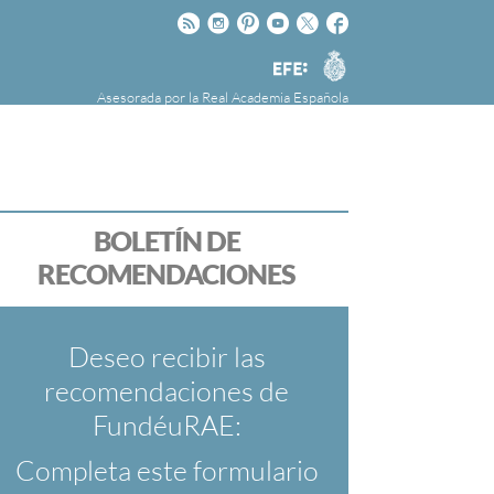
Rss
Instagram
Pinteres
Youtube
Twitter
Facebook
RAE
Agencia
EFE
Asesorada por la
Real Academia Española
nú
NOTICIAS
SOBRE LA FUNDÉURAE
FundéuRAE es una fundación patrocinada por
la Agencia Efe y la Real Academia Española,
cuyo objetivo es colaborar con el buen uso del
BOLETÍN DE
español en los medios de comunicación y en
RECOMENDACIONES
Internet.
Deseo recibir las
recomendaciones de
FundéuRAE:
Completa este formulario