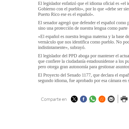
El legislador enfatizó que el idioma oficial es «e
Gobierno con el pueblo», por lo que «debe ser si
Puerto Rico ese es el español».
El senador agregó que defender el español como pr
sino una protección de nuestra lengua como parte 
«El español es nuestra lengua materna y la base 
vernáculo que nos identifica como pueblo. No pode
indistintamente», subrayó.
El legislador del PPD aboga por mantener el actu
que confiere la ciudadanía estadounidense a los pue
pero otorga gran autonomía para gestionar asunto
El Proyecto del Senado 1177, que declara el españo
segundo idioma, fue aprobado por esa cámara en 
Twitter
Facebook
Whatsapp
Menéame
Enviar p
Imp
Comparte en
email