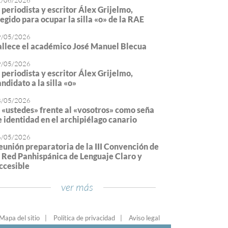
2/06/2026
l periodista y escritor Álex Grijelmo,
legido para ocupar la silla «o» de la RAE
9/05/2026
allece el académico José Manuel Blecua
9/05/2026
l periodista y escritor Álex Grijelmo,
ndidato a la silla «o»
8/05/2026
l «ustedes» frente al «vosotros» como seña
e identidad en el archipiélago canario
6/05/2026
eunión preparatoria de la III Convención de
a Red Panhispánica de Lenguaje Claro y
ccesible
ver más
Mapa del sitio
Política de privacidad
Aviso legal