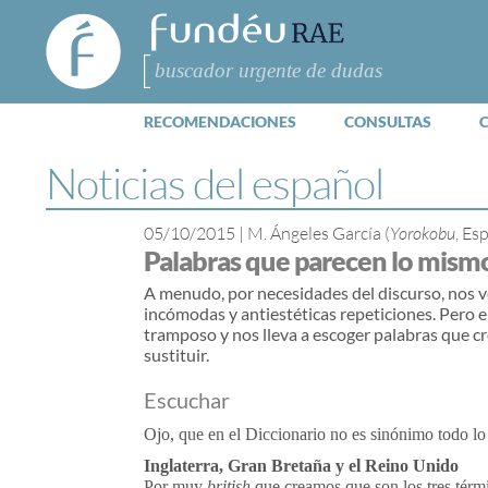
FundéuRAE
- Fundación
del Español
Buscar
Urgente
RECOMENDACIONES
CONSULTAS
Noticias del español
05/10/2015
|
M. Ángeles García (
Yorokobu
, Es
Palabras que parecen lo mismo
A menudo, por necesidades del discurso, nos 
incómodas y antiestéticas repeticiones. Pero e
tramposo y nos lleva a escoger palabras que c
sustituir.
Escuchar
Ojo, que en el Diccionario no es sinónimo todo lo
Inglaterra, Gran Bretaña y el Reino Unido
Por muy
british
que creamos que son los tres térmi