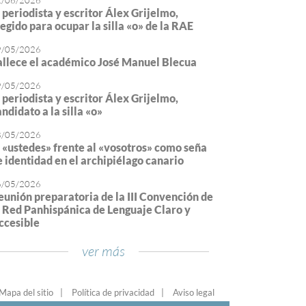
2/06/2026
l periodista y escritor Álex Grijelmo,
legido para ocupar la silla «o» de la RAE
9/05/2026
allece el académico José Manuel Blecua
9/05/2026
l periodista y escritor Álex Grijelmo,
ndidato a la silla «o»
8/05/2026
l «ustedes» frente al «vosotros» como seña
e identidad en el archipiélago canario
6/05/2026
eunión preparatoria de la III Convención de
a Red Panhispánica de Lenguaje Claro y
ccesible
ver más
Mapa del sitio
Política de privacidad
Aviso legal