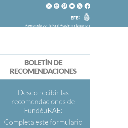
Rss
Instagram
Pinteres
Youtube
Twitter
Facebook
RAE
Agencia
EFE
Asesorada por la
Real Academia Española
nú
NOTICIAS
SOBRE LA FUNDÉURAE
FundéuRAE es una fundación patrocinada por
la Agencia Efe y la Real Academia Española,
cuyo objetivo es colaborar con el buen uso del
BOLETÍN DE
español en los medios de comunicación y en
RECOMENDACIONES
Internet.
Deseo recibir las
recomendaciones de
FundéuRAE:
Completa este formulario