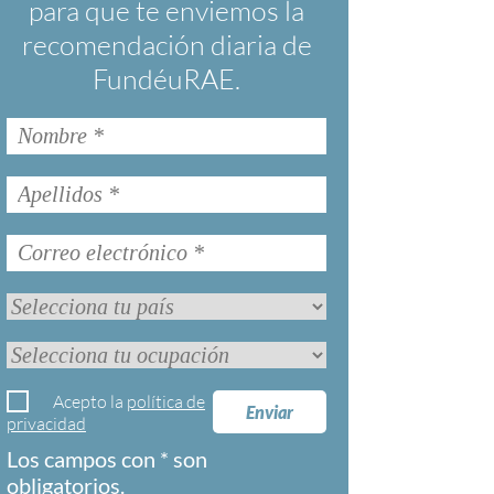
para que te enviemos la
recomendación diaria de
FundéuRAE.
Acepto la
política de
Enviar
privacidad
Los campos con * son
obligatorios.