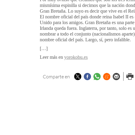
mismísima espinilla si decimos que la nación donde
Gran Bretaña. Lo suyo es decir que vive en el Rein
El nombre oficial del país donde reina Isabel II es
Unido para los amigos. Gran Bretaña es una parte
Irlanda queda fuera. Inglaterra, por tanto, solo es
nombrar a todo el conjunto (nacionalismos aparte).
nombre oficial del país. Largo, sí, pero infalible.
[…]
Leer más en
yorokobu.es
Twitter
Facebook
Whatsapp
Menéame
Enviar p
Imp
Comparte en
email