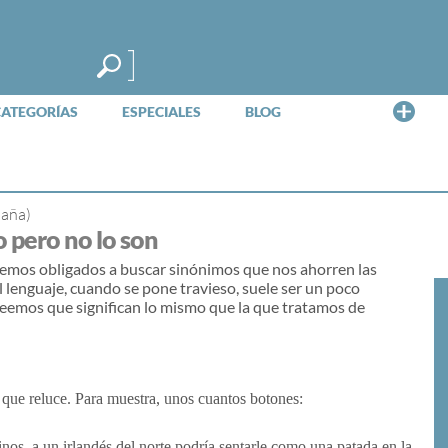
Me
CATEGORÍAS
ESPECIALES
BLOG
paña)
 pero no lo son
vemos obligados a buscar sinónimos que nos ahorren las
l lenguaje, cuando se pone travieso, suele ser un poco
reemos que significan lo mismo que la que tratamos de
 que reluce. Para muestra, unos cuantos botones:
nos, a un irlandés del norte podría sentarle como una patada en la