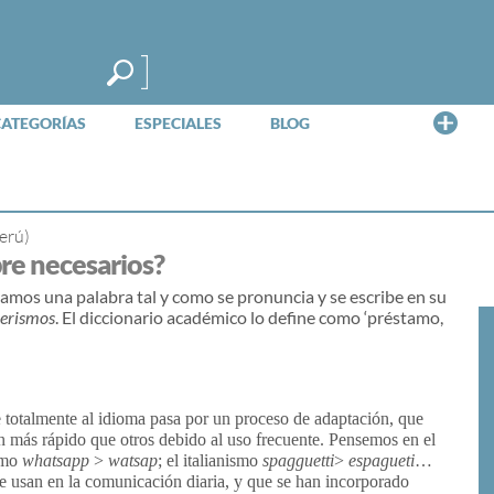
Me
CATEGORÍAS
ESPECIALES
BLOG
Perú)
re necesarios?
zamos una palabra tal y como se pronuncia y se escribe en su
jerismos
. El diccionario académico lo define como ‘préstamo,
e totalmente al idioma pasa por un proceso de adaptación, que
n más rápido que otros debido al uso frecuente. Pensemos en el
ismo
whatsapp
>
watsap
; el italianismo
spagguetti
>
espagueti
…
se usan en la comunicación diaria, y que se han incorporado