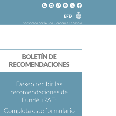
Rss
Instagram
Pinteres
Youtube
Twitter
Facebook
RAE
Agencia
EFE
Asesorada por la
Real Academia Española
nú
NOTICIAS
SOBRE LA FUNDÉURAE
FundéuRAE es una fundación patrocinada por
la Agencia Efe y la Real Academia Española,
cuyo objetivo es colaborar con el buen uso del
BOLETÍN DE
español en los medios de comunicación y en
RECOMENDACIONES
Internet.
Deseo recibir las
recomendaciones de
FundéuRAE:
Completa este formulario