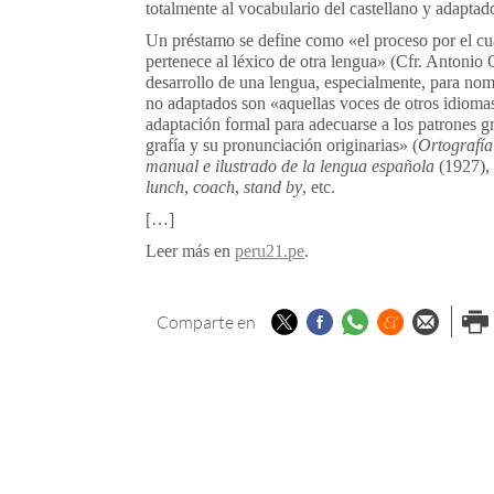
totalmente al vocabulario del castellano y adaptad
Un préstamo se define como «el proceso por el cua
pertenece al léxico de otra lengua» (Cfr. Antonio 
desarrollo de una lengua, especialmente, para nom
no adaptados son «aquellas voces de otros idiomas
adaptación formal para adecuarse a los patrones g
grafía y su pronunciación originarias» (
Ortografía
manual e ilustrado de la lengua española
(1927), 
lunch, coach, stand by
, etc.
[…]
Leer más en
peru21.pe
.
Twitter
Facebook
Whatsapp
Menéame
Enviar p
Imp
Comparte en
email