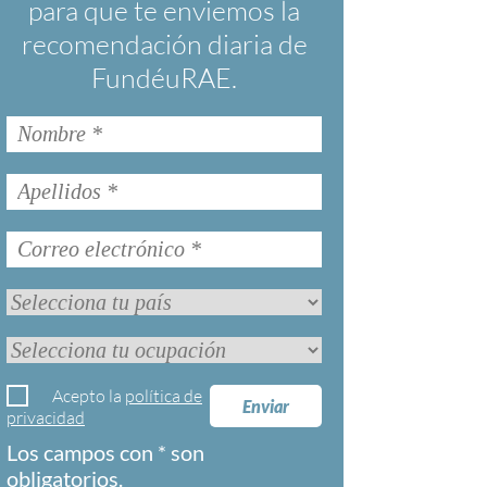
para que te enviemos la
recomendación diaria de
FundéuRAE.
Acepto la
política de
Enviar
privacidad
Los campos con * son
obligatorios.