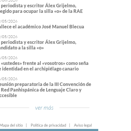
2/06/2026
l periodista y escritor Álex Grijelmo,
legido para ocupar la silla «o» de la RAE
9/05/2026
allece el académico José Manuel Blecua
9/05/2026
l periodista y escritor Álex Grijelmo,
ndidato a la silla «o»
8/05/2026
l «ustedes» frente al «vosotros» como seña
e identidad en el archipiélago canario
6/05/2026
eunión preparatoria de la III Convención de
a Red Panhispánica de Lenguaje Claro y
ccesible
ver más
Mapa del sitio
Política de privacidad
Aviso legal