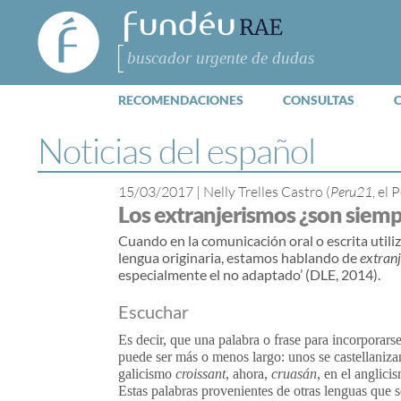
FundéuRAE
- Fundación
del Español
Buscar
Urgente
RECOMENDACIONES
CONSULTAS
Noticias del español
15/03/2017
|
Nelly Trelles Castro (
Peru21
, el 
Los extranjerismos ¿son siemp
Cuando en la comunicación oral o escrita utili
lengua originaria, estamos hablando de
extran
especialmente el no adaptado’ (DLE, 2014).
Escuchar
Es decir, que una palabra o frase para incorporars
puede ser más o menos largo: unos se castellaniza
galicismo
croissant
, ahora,
cruasán
, en el anglic
Estas palabras provenientes de otras lenguas que 