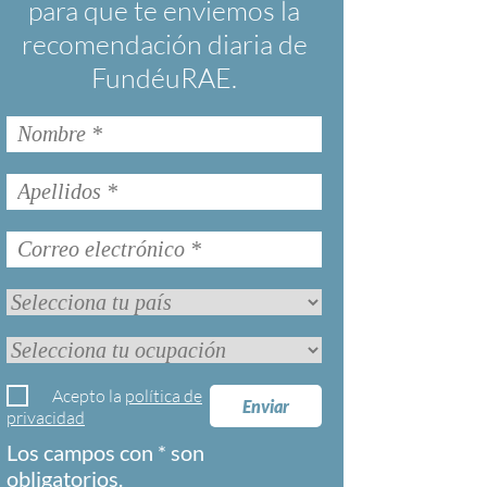
para que te enviemos la
recomendación diaria de
FundéuRAE.
Acepto la
política de
Enviar
privacidad
Los campos con * son
obligatorios.