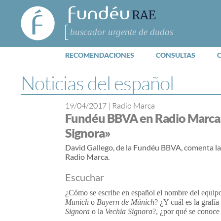
FundéuRAE
- Fundación
del Español
Buscar
Urgente
RECOMENDACIONES
CONSULTAS
Noticias del español
19/04/2017
|
Radio Marca
Fundéu BBVA en Radio Marca: 
Signora»
David Gallego, de la Fundéu BBVA, comenta la 
Radio Marca.
Escuchar
¿Cómo se escribe en español el nombre del equip
Munich
o
Bayern de Múnich
? ¿Y cuál es la grafí
Signora
o la
Vechia Signora
?, ¿por qué se conoce 