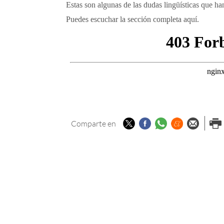
Estas son algunas de las dudas lingüísticas que h
Puedes escuchar la sección completa aquí.
Twitter
Facebook
Whatsapp
Menéame
Enviar p
Imp
Comparte en
email