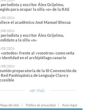
2/06/2026
l periodista y escritor Álex Grijelmo,
legido para ocupar la silla «o» de la RAE
9/05/2026
allece el académico José Manuel Blecua
9/05/2026
l periodista y escritor Álex Grijelmo,
ndidato a la silla «o»
8/05/2026
l «ustedes» frente al «vosotros» como seña
e identidad en el archipiélago canario
6/05/2026
eunión preparatoria de la III Convención de
a Red Panhispánica de Lenguaje Claro y
ccesible
ver más
Mapa del sitio
Política de privacidad
Aviso legal