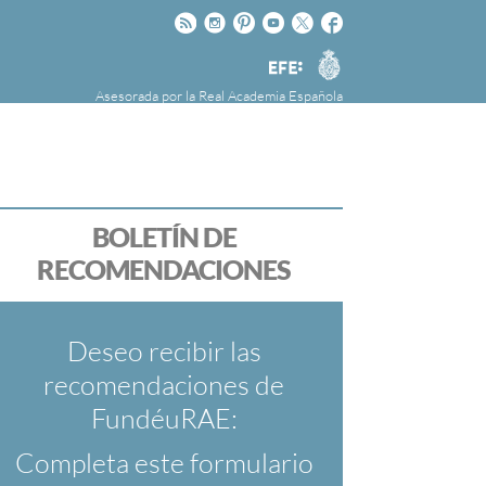
Rss
Instagram
Pinteres
Youtube
Twitter
Facebook
RAE
Agencia
EFE
Asesorada por la
Real Academia Española
nú
NOTICIAS
SOBRE LA FUNDÉURAE
FundéuRAE es una fundación patrocinada por
la Agencia Efe y la Real Academia Española,
cuyo objetivo es colaborar con el buen uso del
BOLETÍN DE
español en los medios de comunicación y en
RECOMENDACIONES
Internet.
Deseo recibir las
recomendaciones de
FundéuRAE:
Completa este formulario