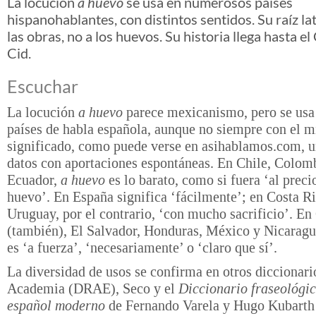
La locución
a huevo
se usa en numerosos países
hispanohablantes, con distintos sentidos. Su raíz la
las obras, no a los huevos. Su historia llega hasta el
Cid.
Escuchar
La locución
a huevo
parece mexicanismo, pero se usa 
países de habla española, aunque no siempre con el 
significado, como puede verse en asihablamos.com, u
datos con aportaciones espontáneas. En Chile, Colom
Ecuador,
a huevo
es lo barato, como si fuera ‘al preci
huevo’. En España significa ‘fácilmente’; en Costa Ri
Uruguay, por el contrario, ‘con mucho sacrificio’. En
(también), El Salvador, Honduras, México y Nicarag
es ‘a fuerza’, ‘necesariamente’ o ‘claro que sí’.
La diversidad de usos se confirma en otros diccionari
Academia (DRAE), Seco y el
Diccionario fraseológic
español moderno
de Fernando Varela y Hugo Kubarth