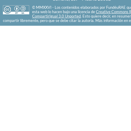
© MMXXVI - Los contenidos elaborados por FundéuRAE que
esta web lo hacen bajo una licencia de
Creative Commons R
CompartirIgual 3.0 Unported
. Esto quiere decir, en resume
compartir libremente, pero que se debe citar la autoría. Más información en e