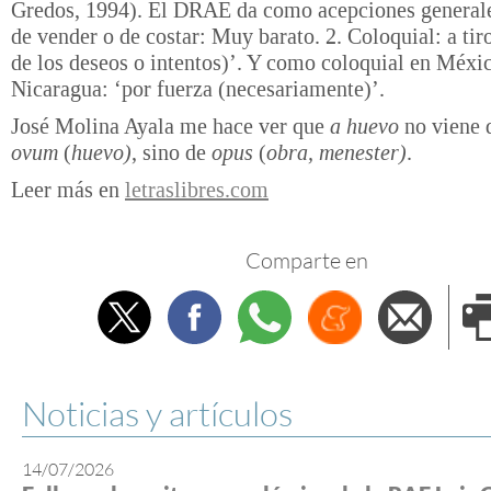
Gredos, 1994). El DRAE da como acepciones generale
de vender o de costar: Muy barato. 2. Coloquial: a tir
de los deseos o intentos)’. Y como coloquial en Méxi
Nicaragua: ‘por fuerza (necesariamente)’.
José Molina Ayala me hace ver que
a huevo
no viene d
ovum
(
huevo)
, sino de
opus
(
obra, menester)
.
Leer más en
letraslibres.com
Comparte en
Twitter
Facebook
Whatsapp
Menéame
Envi
e
Noticias y artículos
14/07/2026