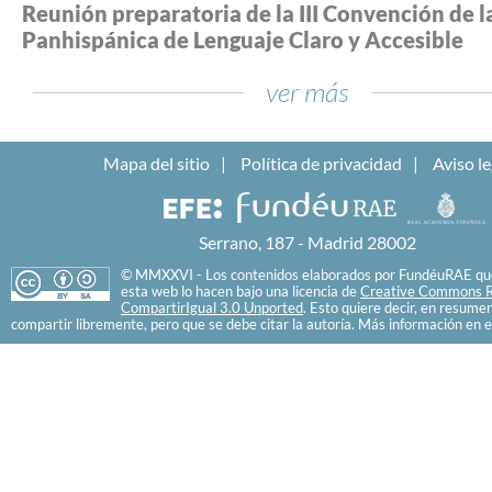
Reunión preparatoria de la III Convención de l
Panhispánica de Lenguaje Claro y Accesible
ver más
Mapa del sitio
Política de privacidad
Aviso le
Serrano, 187 - Madrid 28002
© MMXXVI - Los contenidos elaborados por FundéuRAE que
esta web lo hacen bajo una licencia de
Creative Commons R
CompartirIgual 3.0 Unported
. Esto quiere decir, en resume
compartir libremente, pero que se debe citar la autoría. Más información en e