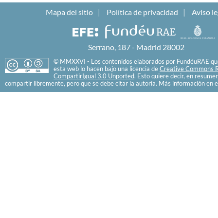
Mapa del sitio
Política de privacidad
Aviso le
Serrano, 187 - Madrid 28002
© MMXXVI - Los contenidos elaborados por FundéuRAE que
esta web lo hacen bajo una licencia de
Creative Commons R
CompartirIgual 3.0 Unported
. Esto quiere decir, en resume
compartir libremente, pero que se debe citar la autoría. Más información en e