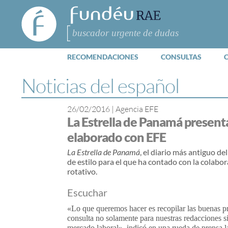
FundéuRAE
- Fundación
del Español
Buscar
Urgente
RECOMENDACIONES
CONSULTAS
Noticias del español
26/02/2016
|
Agencia EFE
La Estrella de Panamá present
elaborado con EFE
La Estrella de Panamá
, el diario más antiguo d
de estilo para el que ha contado con la colabo
rotativo.
Escuchar
«Lo que queremos hacer es recopilar las buenas prá
consulta no solamente para nuestras redacciones s
mercado laboral», indicó en una rueda de prensa l