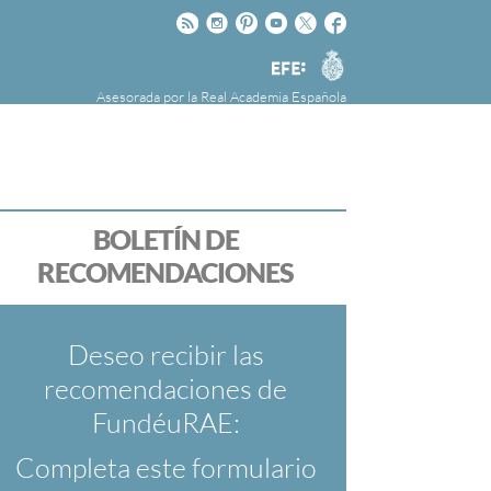
Rss
Instagram
Pinteres
Youtube
Twitter
Facebook
RAE
Agencia
EFE
Asesorada por la
Real Academia Española
nú
NOTICIAS
SOBRE LA FUNDÉURAE
FundéuRAE es una fundación patrocinada por
la Agencia Efe y la Real Academia Española,
cuyo objetivo es colaborar con el buen uso del
BOLETÍN DE
español en los medios de comunicación y en
RECOMENDACIONES
Internet.
Deseo recibir las
recomendaciones de
FundéuRAE:
Completa este formulario