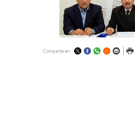
Twitter
Facebook
Whatsapp
Menéame
Enviar p
Imp
Comparte en
email