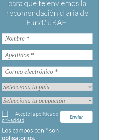
para que te enviemos la
recomendación diaria de
FundéuRAE.
Acepto la
política de
Enviar
privacidad
Los campos con * son
obligatorios.