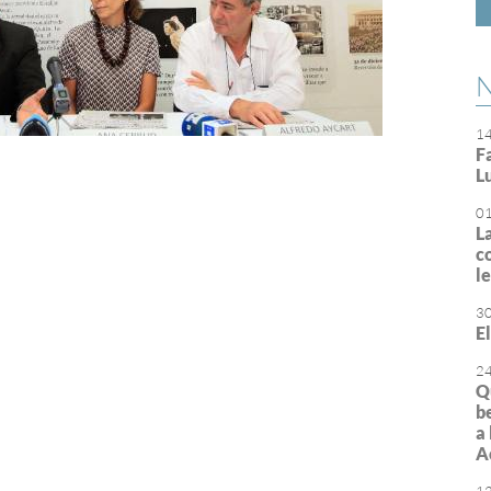
N
1
F
L
or
rimir
0
L
c
l
3
E
2
Q
b
a
A