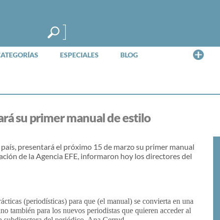
Me
CATEGORÍAS
ESPECIALES
BLOG
ará su primer manual de estilo
el país, presentará el próximo 15 de marzo su primer manual
ración de la Agencia EFE, informaron hoy los directores del
cticas (periodísticas) para que (el manual) se convierta en una
ino también para los nuevos periodistas que quieren acceder al
a subdirectora del periódico, Ana Cerrud.