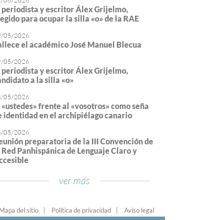
2/06/2026
l periodista y escritor Álex Grijelmo,
legido para ocupar la silla «o» de la RAE
9/05/2026
allece el académico José Manuel Blecua
9/05/2026
l periodista y escritor Álex Grijelmo,
ndidato a la silla «o»
8/05/2026
l «ustedes» frente al «vosotros» como seña
e identidad en el archipiélago canario
6/05/2026
eunión preparatoria de la III Convención de
a Red Panhispánica de Lenguaje Claro y
ccesible
ver más
Mapa del sitio
Política de privacidad
Aviso legal