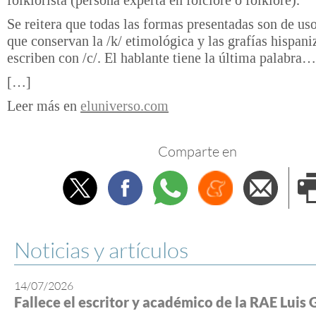
folklorista (persona experta en folclore o folklore).
Se reitera que todas las formas presentadas son de uso 
que conservan la /k/ etimológica y las grafías hispani
escriben con /c/. El hablante tiene la última palabra…
[…]
Leer más en
eluniverso.com
Comparte en
Twitter
Facebook
Whatsapp
Menéame
Envi
e
Noticias y artículos
14/07/2026
Fallece el escritor y académico de la RAE Luis 