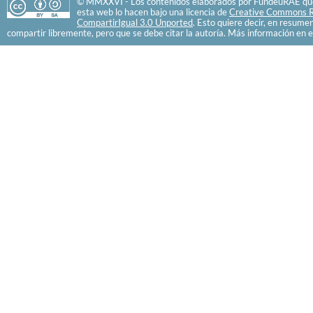
© MMXXVI - Los contenidos elaborados por FundéuRAE que
esta web lo hacen bajo una licencia de
Creative Commons R
CompartirIgual 3.0 Unported
. Esto quiere decir, en resume
compartir libremente, pero que se debe citar la autoría. Más información en e