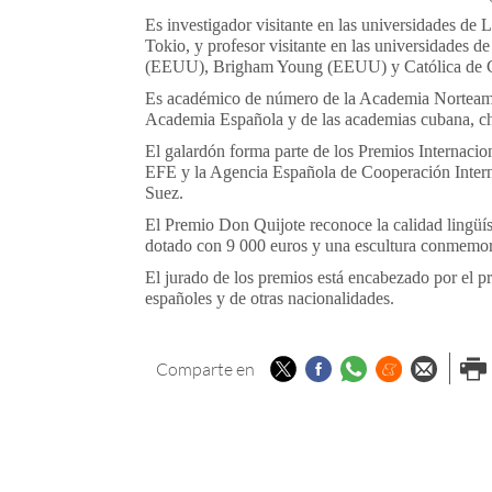
Es investigador visitante en las universidades 
Tokio, y profesor visitante en las universidades d
(EEUU), Brigham Young (EEUU) y Católica de C
Es académico de número de la Academia Norteame
Academia Española y de las academias cubana, ch
El galardón forma parte de los Premios Internaci
EFE y la Agencia Española de Cooperación Interna
Suez.
El Premio Don Quijote reconoce la calidad lingüís
dotado con 9 000 euros y una escultura conmemor
El jurado de los premios está encabezado por el 
españoles y de otras nacionalidades.
Twitter
Facebook
Whatsapp
Menéame
Enviar p
Imp
Comparte en
email