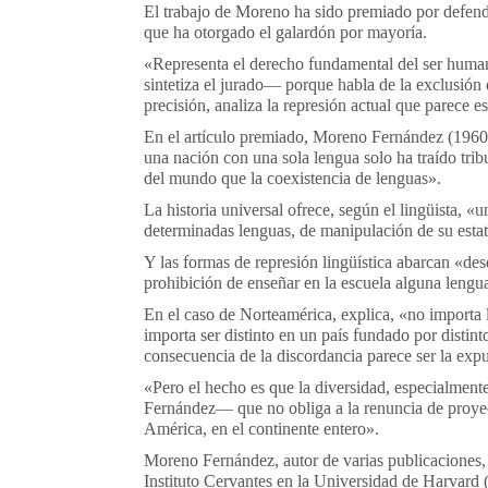
El trabajo de Moreno ha sido premiado por defende
que ha otorgado el galardón por mayoría.
«Representa el derecho fundamental del ser human
sintetiza el jurado— porque habla de la exclusión d
precisión, analiza la represión actual que parece 
En el artículo premiado, Moreno Fernández (1960)
una nación con una sola lengua solo ha traído tri
del mundo que la coexistencia de lenguas».
La historia universal ofrece, según el lingüista, 
determinadas lenguas, de manipulación de su estat
Y las formas de represión lingüística abarcan «desde
prohibición de enseñar en la escuela alguna lengu
En el caso de Norteamérica, explica, «no importa 
importa ser distinto en un país fundado por disti
consecuencia de la discordancia parece ser la expu
«Pero el hecho es que la diversidad, especialment
Fernández— que no obliga a la renuncia de proyec
América, en el continente entero».
Moreno Fernández, autor de varias publicaciones, 
Instituto Cervantes en la Universidad de Harvard