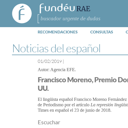
FundéuRAE
- Fundación
del Español
Buscar
Urgente
RECOMENDACIONES
CONSULTAS
Noticias del español
01/02/2019
|
Agencia EFE
Francisco Moreno, Premio Don 
UU.
El lingüista español Francisco Moreno Fernández
de Periodismo por el artículo
La represión lingüís
Times en español el 23 de junio de 2018.
Escuchar