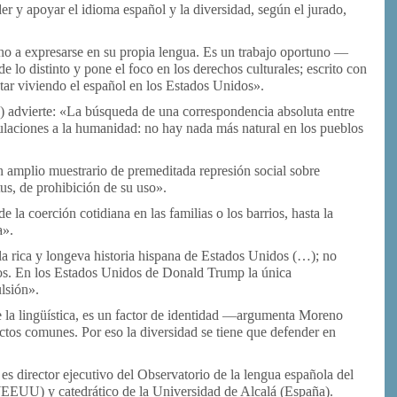
r y apoyar el idioma español y la diversidad, según el jurado,
o a expresarse en su propia lengua. Es un trabajo oportuno —
e lo distinto y pone el foco en los derechos culturales; escrito con
estar viviendo el español en los Estados Unidos».
 advierte: «La búsqueda de una correspondencia absoluta entre
bulaciones a la humanidad: no hay nada más natural en los pueblos
«un amplio muestrario de premeditada represión social sobre
us, de prohibición de su uso».
 la coerción cotidiana en las familias o los barrios, hasta la
a».
la rica y longeva historia hispana de Estados Unidos (…); no
ntos. En los Estados Unidos de Donald Trump la única
lsión».
e la lingüística, es un factor de identidad —argumenta Moreno
tos comunes. Por eso la diversidad se tiene que defender en
es director ejecutivo del Observatorio de la lengua española del
 (EEUU) y catedrático de la Universidad de Alcalá (España).