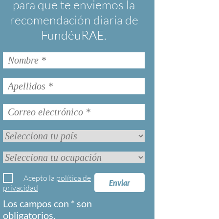
para que te enviemos la
recomendación diaria de
FundéuRAE.
Acepto la
política de
Enviar
privacidad
Los campos con * son
obligatorios.