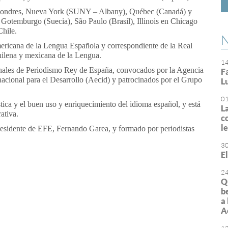
de Londres, Nueva York (SUNY – Albany), Québec (Canadá) y
e Gotemburgo (Suecia), São Paulo (Brasil), Illinois en Chicago
hile.
N
ricana de la Lengua Española y correspondiente de la Real
ilena y mexicana de la Lengua.
1
onales de Periodismo Rey de España, convocados por la Agencia
F
cional para el Desarrollo (Aecid) y patrocinados por el Grupo
L
0
tica y el buen uso y enriquecimiento del idioma español, y está
L
ativa.
c
l
presidente de EFE, Fernando Garea, y formado por periodistas
3
E
or
rimir
2
Q
b
a
A