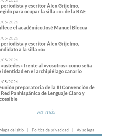
2/06/2026
l periodista y escritor Álex Grijelmo,
legido para ocupar la silla «o» de la RAE
9/05/2026
allece el académico José Manuel Blecua
9/05/2026
l periodista y escritor Álex Grijelmo,
ndidato a la silla «o»
8/05/2026
l «ustedes» frente al «vosotros» como seña
e identidad en el archipiélago canario
6/05/2026
eunión preparatoria de la III Convención de
a Red Panhispánica de Lenguaje Claro y
ccesible
ver más
Mapa del sitio
Política de privacidad
Aviso legal