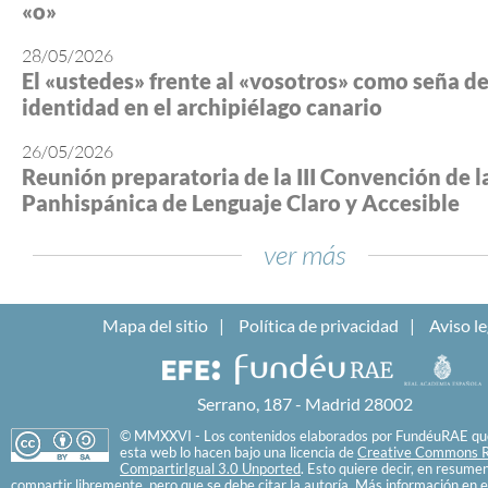
«o»
28/05/2026
El «ustedes» frente al «vosotros» como seña d
identidad en el archipiélago canario
26/05/2026
Reunión preparatoria de la III Convención de l
Panhispánica de Lenguaje Claro y Accesible
ver más
Mapa del sitio
Política de privacidad
Aviso le
Serrano, 187 - Madrid 28002
© MMXXVI - Los contenidos elaborados por FundéuRAE que
esta web lo hacen bajo una licencia de
Creative Commons R
CompartirIgual 3.0 Unported
. Esto quiere decir, en resume
compartir libremente, pero que se debe citar la autoría. Más información en e