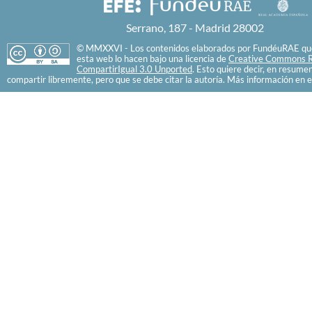
Serrano, 187 - Madrid 28002
© MMXXVI - Los contenidos elaborados por FundéuRAE que
esta web lo hacen bajo una licencia de
Creative Commons R
CompartirIgual 3.0 Unported
. Esto quiere decir, en resume
compartir libremente, pero que se debe citar la autoría. Más información en e