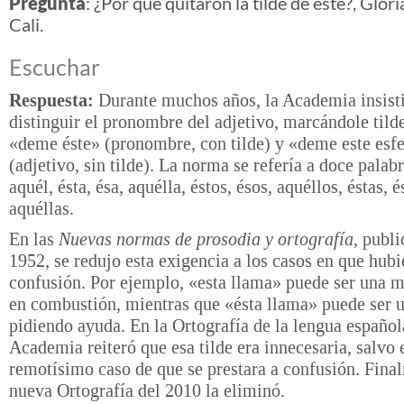
Pregunta
: ¿Por qué quitaron la tilde de éste?, Glori
Cali.
Escuchar
Respuesta:
Durante muchos años, la Academia insist
distinguir el pronombre del adjetivo, marcándole tild
«deme éste» (pronombre, con tilde) y «deme este esf
(adjetivo, sin tilde). La norma se refería a doce palabr
aquél, ésta, ésa, aquélla, éstos, ésos, aquéllos, éstas, é
aquéllas.
En las
Nuevas normas de prosodia y ortografía
, publ
1952, se redujo esta exigencia a los casos en que hubi
confusión. Por ejemplo, «esta llama» puede ser una 
en combustión, mientras que «ésta llama» puede ser 
pidiendo ayuda. En la Ortografía de la lengua español
Academia reiteró que esa tilde era innecesaria, salvo 
remotísimo caso de que se prestara a confusión. Final
nueva Ortografía del 2010 la eliminó.