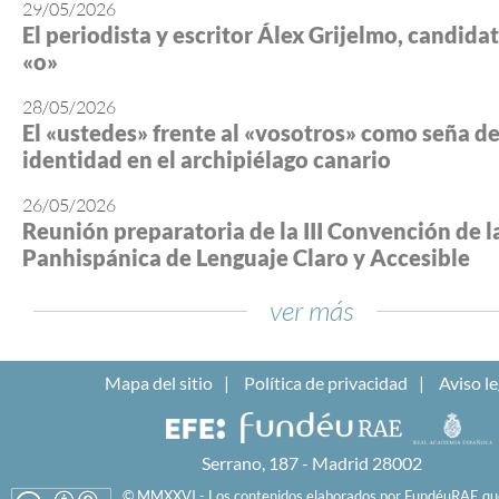
29/05/2026
El periodista y escritor Álex Grijelmo, candidato
«o»
28/05/2026
El «ustedes» frente al «vosotros» como seña d
identidad en el archipiélago canario
26/05/2026
Reunión preparatoria de la III Convención de l
Panhispánica de Lenguaje Claro y Accesible
ver más
Mapa del sitio
Política de privacidad
Aviso le
Serrano, 187 - Madrid 28002
© MMXXVI - Los contenidos elaborados por FundéuRAE que