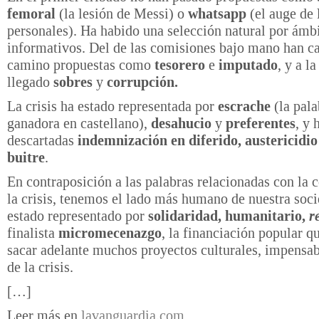
femoral
(la lesión de Messi) o
whatsapp
(el auge de 
personales). Ha habido una selección natural por ámb
informativos. Del de las comisiones bajo mano han ca
camino propuestas como
tesorero
e
imputado
, y a l
llegado
sobres
y
corrupción.
La crisis ha estado representada por
escrache
(la pala
ganadora en castellano),
desahucio
y
preferentes
, y
descartadas
indemnización en diferido, austericidio
buitre
.
En contraposición a las palabras relacionadas con la 
la crisis, tenemos el lado más humano de nuestra soci
estado representado por
solidaridad, humanitario,
r
finalista
micromecenazgo
, la financiación popular q
sacar adelante muchos proyectos culturales, impensab
de la crisis.
[…]
Leer más en
lavanguardia.com