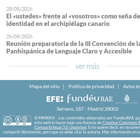
28/05/2026
El «ustedes» frente al «vosotros» como seña d
identidad en el archipiélago canario
26/05/2026
Reunión preparatoria de la III Convención de l
Panhispánica de Lenguaje Claro y Accesible
ver más
Mapa del sitio
Política de privacidad
Aviso le
Serrano, 187 - Madrid 28002
© MMXXVI - Los contenidos elaborados por FundéuRAE que
esta web lo hacen bajo una licencia de
Creative Commons R
CompartirIgual 3.0 Unported
. Esto quiere decir, en resume
compartir libremente, pero que se debe citar la autoría. Más información en e