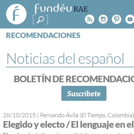
FundéuRAE
- Fundación
Rss
Instagr
Pinte
Y
del Español
Urgente
RECOMENDACIONES
Real Acad
CONSULTAS
CATEGORÍAS
Noticias del español
ESPECIALES
BLOG
NOTICIAS
BOLETÍN DE RECOMENDACI
SOBRE LA FUNDÉURAE
Suscríbete
FundéuRAE es una fundación patrocinada por la 
y la Real Academia Española, cuyo objetivo es co
28/10/2015
|
Fernando Ávila (
El Tiempo,
Colombia
el buen uso del español en los medios de comuni
Elegido y electo / El lenguaje en e
Internet.