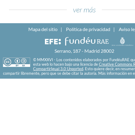
ver más
Mapa del sitio
Política de privacidad
Aviso le
Serrano, 187 - Madrid 28002
© MMXXVI - Los contenidos elaborados por FundéuRAE que
esta web lo hacen bajo una licencia de
Creative Commons R
CompartirIgual 3.0 Unported
. Esto quiere decir, en resume
compartir libremente, pero que se debe citar la autoría. Más información en e