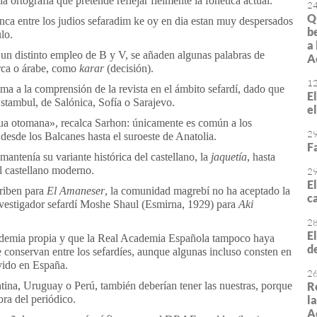
a ortografía que pretende reflejar fielmente la fonética actual.
2
Q
anca entre los judios sefaradim ke oy en dia estan muy despersados
b
lo.
a
e un distinto empleo de B y V, se añaden algunas palabras de
A
urca o árabe, como
karar
(decisión).
1
ma a la comprensión de la revista en el ámbito sefardí, dado que
E
stambul, de Salónica, Sofía o Sarajevo.
e
gua otomana», recalca Sarhon: únicamente es común a los
2
desde los Balcanes hasta el suroeste de Anatolia.
F
ntenía su variante histórica del castellano, la
jaquetía
, hasta
al castellano moderno.
2
E
criben para
El Amaneser
, la comunidad magrebí no ha aceptado la
ca
investigador sefardí Moshe Shaul (Esmirna, 1929) para
Aki
2
E
ademia propia y que la Real Academia Española tampoco haya
d
e conservan entre los sefardíes, aunque algunas incluso consten en
lvido en España.
2
tina, Uruguay o Perú, también deberían tener las nuestras, porque
R
ora del periódico.
l
A