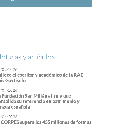
oticias y artículos
4/07/2026
allece el escritor y académico de la RAE
uis Goytisolo
1/07/2026
a Fundación San Millán afirma que
onsolida su referencia en patrimonio y
engua española
0/06/2026
l CORPES supera los 455 millones de formas