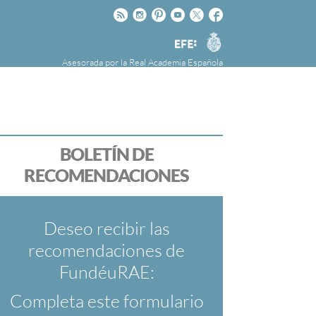
Rss
Instagram
Pinteres
Youtube
Twitter
Facebook
RAE
Agencia
EFE
Asesorada por la
Real Academia Española
nú
NOTICIAS
SOBRE LA FUNDÉURAE
FundéuRAE es una fundación patrocinada por
la Agencia Efe y la Real Academia Española,
cuyo objetivo es colaborar con el buen uso del
BOLETÍN DE
español en los medios de comunicación y en
RECOMENDACIONES
Internet.
Deseo recibir las
recomendaciones de
FundéuRAE:
Completa este formulario