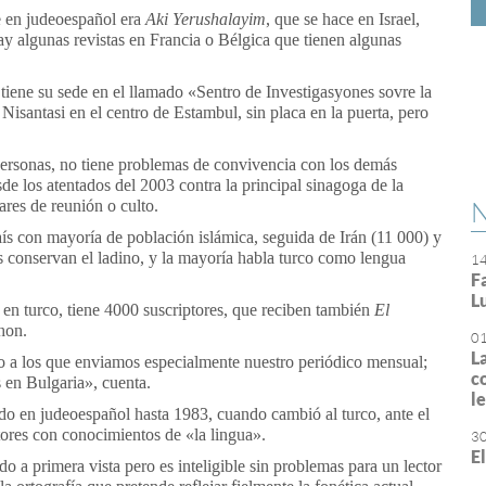
e en judeoespañol era
Aki Yerushalayim
, que se hace en Israel,
hay algunas revistas en Francia o Bélgica que tienen algunas
tiene su sede en el llamado «Sentro de Investigasyones sovre la
Nisantasi en el centro de Estambul, sin placa en la puerta, pero
ersonas, no tiene problemas de convivencia con los demás
de los atentados del 2003 contra la principal sinagoga de la
N
ares de reunión o culto.
ís con mayoría de población islámica, seguida de Irán (11 000) y
conservan el ladino, y la mayoría habla turco como lengua
1
F
L
 en turco, tiene 4000 suscriptores, que reciben también
El
hon.
0
L
a los que enviamos especialmente nuestro periódico mensual;
c
s en Bulgaria», cuenta.
l
o en judeoespañol hasta 1983, cuando cambió al turco, ante el
ores con conocimientos de «la lingua».
3
E
 a primera vista pero es inteligible sin problemas para un lector