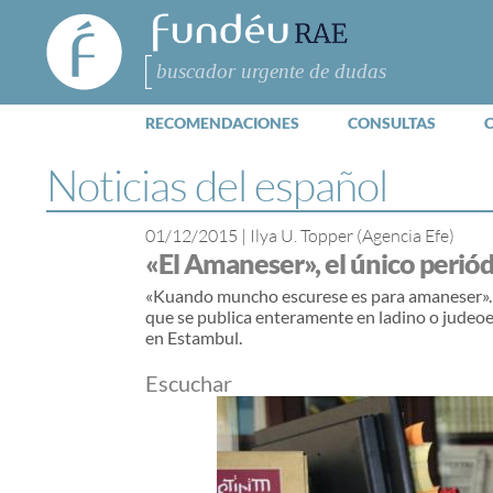
FundéuRAE
- Fundación
del Español
Buscar
Urgente
RECOMENDACIONES
CONSULTAS
Noticias del español
01/12/2015
|
Ilya U. Topper (Agencia Efe)
«El Amaneser», el único peri
«Kuando muncho escurese es para amaneser». 
que se publica enteramente en ladino o judeoes
en Estambul.
Escuchar