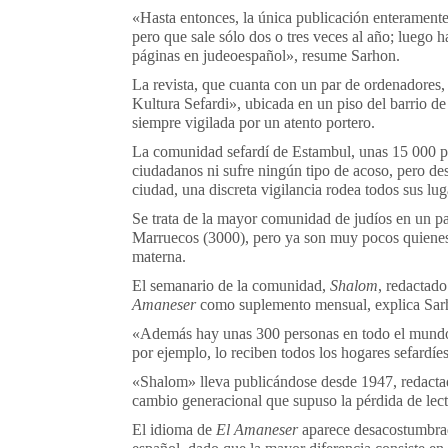
«Hasta entonces, la única publicación enterament
pero que sale sólo dos o tres veces al año; luego 
páginas en judeoespañol», resume Sarhon.
La revista, que cuanta con un par de ordenadores, 
Kultura Sefardi», ubicada en un piso del barrio de 
siempre vigilada por un atento portero.
La comunidad sefardí de Estambul, unas 15 000 p
ciudadanos ni sufre ningún tipo de acoso, pero des
ciudad, una discreta vigilancia rodea todos sus lug
Se trata de la mayor comunidad de judíos en un pa
Marruecos (3000), pero ya son muy pocos quienes 
materna.
El semanario de la comunidad,
Shalom
, redactado
Amaneser
como suplemento mensual, explica Sar
«Además hay unas 300 personas en todo el mundo 
por ejemplo, lo reciben todos los hogares sefardíe
«Shalom» lleva publicándose desde 1947, redactad
cambio generacional que supuso la pérdida de lect
El idioma de
El Amaneser
aparece desacostumbrado