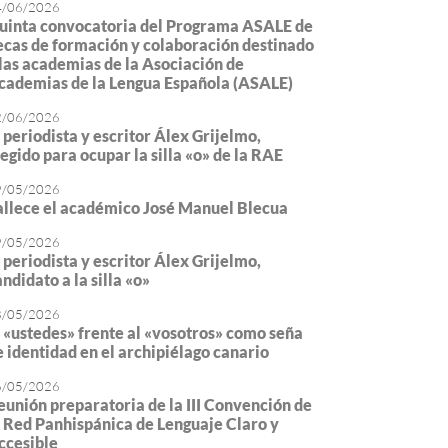
4/06/2026
uinta convocatoria del Programa ASALE de
ecas de formación y colaboración destinado
 las academias de la Asociación de
cademias de la Lengua Española (ASALE)
2/06/2026
l periodista y escritor Álex Grijelmo,
legido para ocupar la silla «o» de la RAE
9/05/2026
allece el académico José Manuel Blecua
9/05/2026
l periodista y escritor Álex Grijelmo,
ndidato a la silla «o»
8/05/2026
l «ustedes» frente al «vosotros» como seña
e identidad en el archipiélago canario
6/05/2026
eunión preparatoria de la III Convención de
a Red Panhispánica de Lenguaje Claro y
ccesible