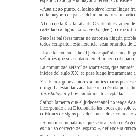
español, dado que la mayor diferencia consiste en l
«Asta sierto punto, el ladino sirve komo lingua fr
en la mayoria de paises del mundo», reza un artícu
Al uso de la K y la falta de C y de tildes, amén d
castellano antiguo como
meldar
(leer) o de raíz t
Pero las palabras turcas no suponen ningún proble
todos comparten esta herencia, sean oriundos de E
«Kale ke entiendas ke el judeoespañol es una lin
sefardíes que se asentaron en el Imperio otomano, 
La comunidad sefardí de Marruecos, que también ma
inicios del siglo XX, se pasó luego íntegramente 
Y si bien algunos autores sefardíes marroquíes es
ortografía estandarizada hace una década por el 
Yerushalayim
y hoy comúnmente aceptada.
Sarhon lamenta que el judeoespañol no tenga Ac
incorporado a su Diccionario las voces que sólo s
ediciones de siglos pasados, antes de caer en el o
«Si incorporan palabras que se usan sólo en Argen
es un uso correcto del español», defiende la direct