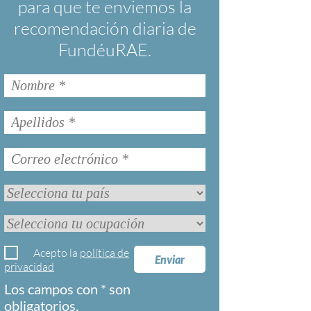
para que te enviemos la
recomendación diaria de
FundéuRAE.
Acepto la
política de
Enviar
privacidad
Los campos con * son
obligatorios.