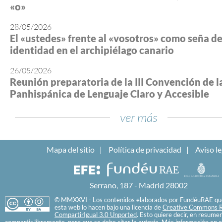
«o»
28/05/2026
El «ustedes» frente al «vosotros» como seña d
identidad en el archipiélago canario
26/05/2026
Reunión preparatoria de la III Convención de l
Panhispánica de Lenguaje Claro y Accesible
ver más
Mapa del sitio
Política de privacidad
Aviso le
Serrano, 187 - Madrid 28002
© MMXXVI - Los contenidos elaborados por FundéuRAE que
esta web lo hacen bajo una licencia de
Creative Commons R
CompartirIgual 3.0 Unported
. Esto quiere decir, en resume