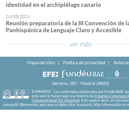
identidad en el archipiélago canario
26/05/2026
Reunión preparatoria de la III Convención de l
Panhispánica de Lenguaje Claro y Accesible
ver más
Mapa del sitio
Política de privacidad
Aviso le
Serrano, 187 - Madrid 28002
© MMXXVI - Los contenidos elaborados por FundéuRAE que
esta web lo hacen bajo una licencia de
Creative Commons R
CompartirIgual 3.0 Unported
. Esto quiere decir, en resume
compartir libremente, pero que se debe citar la autoría. Más información en e