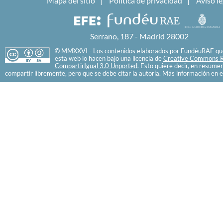
Mapa del sitio
Política de privacidad
Aviso le
Serrano, 187 - Madrid 28002
© MMXXVI - Los contenidos elaborados por FundéuRAE que
esta web lo hacen bajo una licencia de
Creative Commons R
CompartirIgual 3.0 Unported
. Esto quiere decir, en resume
compartir libremente, pero que se debe citar la autoría. Más información en e