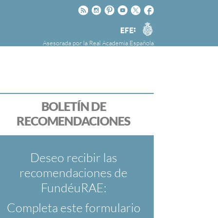
Rss
Instagram
Pinteres
Youtube
Twitter
Facebook
RAE
Agencia
EFE
Asesorada por la
Real Academia Española
nú
NOTICIAS
SOBRE LA FUNDÉURAE
FundéuRAE es una fundación patrocinada por
la Agencia Efe y la Real Academia Española,
cuyo objetivo es colaborar con el buen uso del
BOLETÍN DE
español en los medios de comunicación y en
RECOMENDACIONES
Internet.
Deseo recibir las
recomendaciones de
FundéuRAE:
Completa este formulario