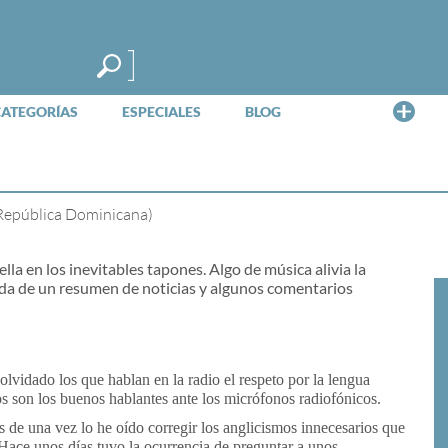
Me
CATEGORÍAS
ESPECIALES
BLOG
 República Dominicana)
ella en los inevitables tapones. Algo de música alivia la
ada de un resumen de noticias y algunos comentarios
lvidado los que hablan en la radio el respeto por la lengua
os son los buenos hablantes ante los micrófonos radiofónicos.
de una vez lo he oído corregir los anglicismos innecesarios que
 Hace unos días tuvo la ocurrencia de preguntar a unos