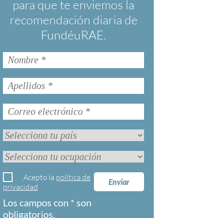
para que te enviemos la
recomendación diaria de
FundéuRAE.
Acepto la
política de
Enviar
privacidad
Los campos con * son
obligatorios.