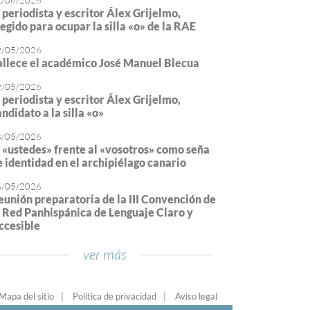
2/06/2026
l periodista y escritor Álex Grijelmo,
legido para ocupar la silla «o» de la RAE
9/05/2026
allece el académico José Manuel Blecua
9/05/2026
l periodista y escritor Álex Grijelmo,
ndidato a la silla «o»
8/05/2026
l «ustedes» frente al «vosotros» como seña
e identidad en el archipiélago canario
6/05/2026
eunión preparatoria de la III Convención de
a Red Panhispánica de Lenguaje Claro y
ccesible
ver más
Mapa del sitio
Política de privacidad
Aviso legal