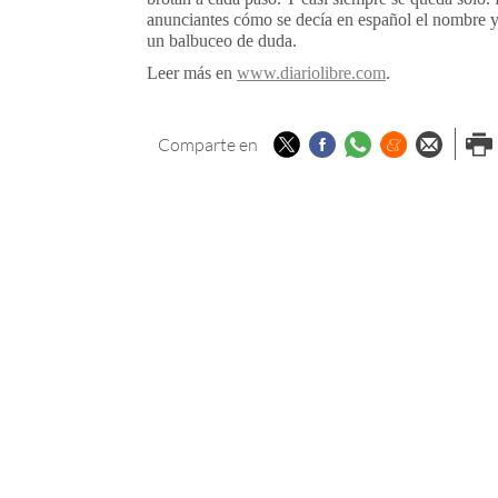
anunciantes cómo se decía en español el nombre y 
un balbuceo de duda.
Leer más en
www.diariolibre.com
.
Twitter
Facebook
Whatsapp
Menéame
Enviar p
Imp
Comparte en
email