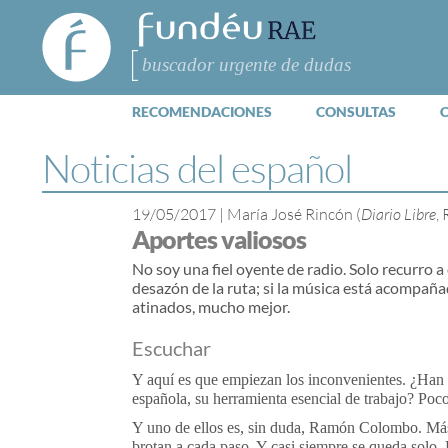
FundéuRAE
- Fundación
del Español
Buscar
Urgente
RECOMENDACIONES
CONSULTAS
Noticias del español
19/05/2017
|
María José Rincón (
Diario Libre
,
Aportes valiosos
No soy una fiel oyente de radio. Solo recurro a 
desazón de la ruta; si la música está acompañ
atinados, mucho mejor.
Escuchar
Y aquí es que empiezan los inconvenientes. ¿Han o
española, su herramienta esencial de trabajo? Poc
Y uno de ellos es, sin duda, Ramón Colombo. Más 
brotan a cada paso. Y casi siempre se queda solo.