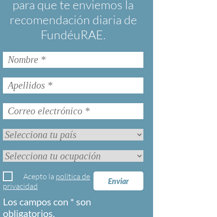
para que te enviemos la
recomendación diaria de
FundéuRAE.
Acepto la
política de
Enviar
privacidad
Los campos con * son
obligatorios.