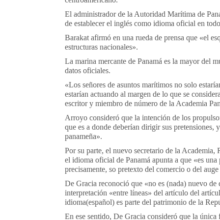
El administrador de la Autoridad Marítima de Pan
de establecer el inglés como
idioma
oficial en todo
Barakat afirmó en una rueda de prensa que «el esqu
estructuras nacionales».
La marina mercante de Panamá es la mayor del mu
datos oficiales.
«Los señores de asuntos marítimos no solo estaría
estarían actuando al margen de lo que se consider
escritor y miembro de número de la Academia Pa
Arroyo consideró que la intención de los propulsor
que es a donde deberían dirigir sus pretensiones, 
panameña».
Por su parte, el nuevo secretario de la Academia,
el
idioma
oficial de Panamá apunta a que «es una 
precisamente, so pretexto del comercio o del auge
De Gracia reconoció que «no es (nada) nuevo de q
interpretación «entre líneas» del artículo del art
idioma
(
español
) es parte del patrimonio de la Re
En ese sentido, De Gracia consideró que la única 