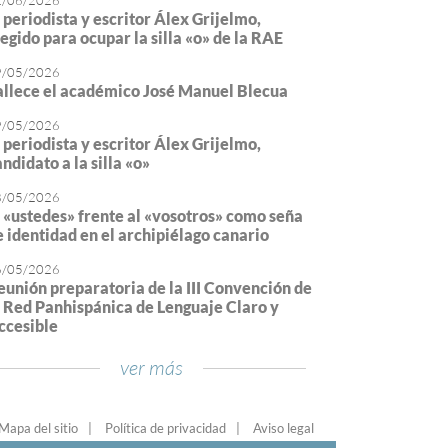
2/06/2026
l periodista y escritor Álex Grijelmo,
legido para ocupar la silla «o» de la RAE
9/05/2026
allece el académico José Manuel Blecua
9/05/2026
l periodista y escritor Álex Grijelmo,
ndidato a la silla «o»
8/05/2026
l «ustedes» frente al «vosotros» como seña
e identidad en el archipiélago canario
6/05/2026
eunión preparatoria de la III Convención de
a Red Panhispánica de Lenguaje Claro y
ccesible
ver más
Mapa del sitio
Política de privacidad
Aviso legal