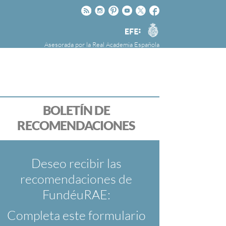
Rss
Instagram
Pinteres
Youtube
Twitter
Facebook
RAE
Agencia
EFE
Asesorada por la
Real Academia Española
nú
NOTICIAS
SOBRE LA FUNDÉURAE
FundéuRAE es una fundación patrocinada por
la Agencia Efe y la Real Academia Española,
cuyo objetivo es colaborar con el buen uso del
BOLETÍN DE
español en los medios de comunicación y en
RECOMENDACIONES
Internet.
Deseo recibir las
recomendaciones de
FundéuRAE:
Completa este formulario