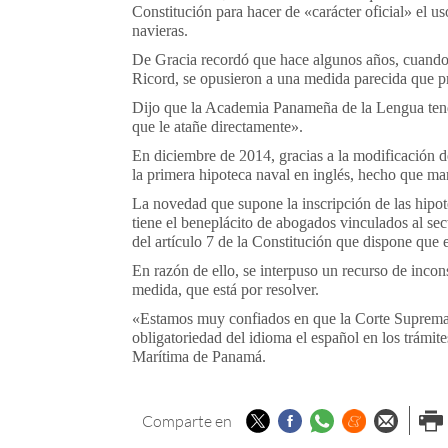
Constitución para hacer de «carácter oficial» el u
navieras.
De Gracia recordó que hace algunos años, cuando e
Ricord, se opusieron a una medida parecida que pr
Dijo que la Academia Panameña de la Lengua tend
que le atañe directamente».
En diciembre de 2014, gracias a la modificación de
la primera hipoteca naval en inglés, hecho que mar
La novedad que supone la inscripción de las hipo
tiene el beneplácito de abogados vinculados al sec
del artículo 7 de la Constitución que dispone que 
En razón de ello, se interpuso un recurso de incon
medida, que está por resolver.
«Estamos muy confiados en que la Corte Suprema, a
obligatoriedad del
idioma
el
español
en los trámite
Marítima de Panamá.
Twitter
Facebook
Whatsapp
Menéame
Enviar p
Imp
Comparte en
email