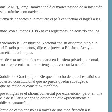
amá (AMP), Jorge Barakat habló el martes pasado de la intención
s los trámites con navieras.
ema de negocios que requiere el país es vincular el inglés a las
ndo, con al menos 9 985 naves registradas, de acuerdo con los
n violando la Constitución Nacional con su disparate, sino que
a el Estado panameño», dijo este jueves a Efe Justo Arroyo,
nameña de la Lengua.
es de esta medida «los colocaría en la esfera privada, personal,
y no a representar nada que tenga que ver con la nación
 Rodolfo de Gracia, dijo a Efe que el hecho de que el
español
sea
potestad constitucional que no puede quedar subyugada,
 que ha tenido el comercio» marítimo.
ue el inglés es el
idioma
comercial por excelencia», pero, en una
ículo 7 de la Carta Magna se desprende que «precisamente el
pública» panameña.
forma de cambiar esto es a través de una modificación a la