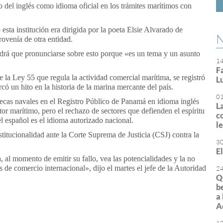
so del inglés como
idioma
oficial en los trámites marítimos con
sta institución era dirigida por la poeta Elsie Alvarado de
N
ovenía de otra entidad.
rá que pronunciarse sobre esto porque «es un tema y un asunto
1
F
 la Ley 55 que regula la actividad comercial marítima, se registró
L
có un hito en la historia de la marina mercante del país.
0
tecas navales en el Registro Público de Panamá en
idioma
inglés
L
tor marítimo, pero el rechazo de sectores que defienden el espíritu
c
el
español
es el
idioma
autorizado nacional.
l
stitucionalidad ante la Corte Suprema de Justicia (CSJ) contra la
3
E
l momento de emitir su fallo, vea las potencialidades y la no
s de comercio internacional», dijo el martes el jefe de la Autoridad
2
Q
b
a
A
or
rimir