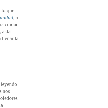
 lo que
anidad
,
a
ra cuidar
,
a dar
a llenar la
 leyendo
s nos
moledores
la