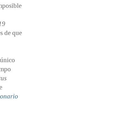
mposible
19
es de que
 único
empo
rus
e
ionario