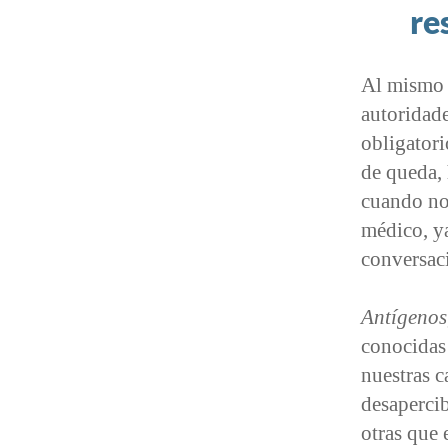
re
Al mismo r
autoridade
obligatori
de queda, 
cuando nos
médico, y
conversac
Antígenos
conocidas
nuestras c
desapercib
otras que 