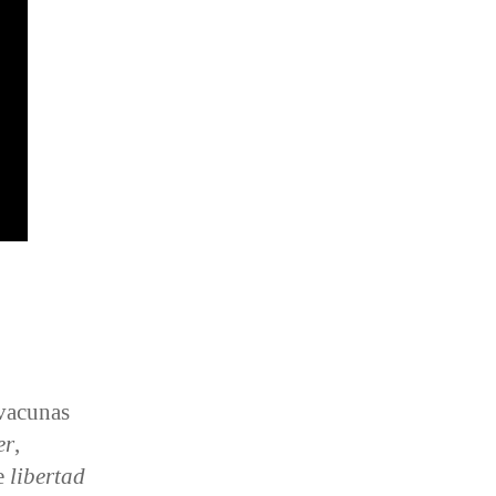
 vacunas
er
,
de
libertad