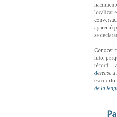
nacimiento
localizar 
conversaci
apareció p
se declara
Conocer c
hito, por
récord —a
d
esease
a 
escribirl
de la len
Pa