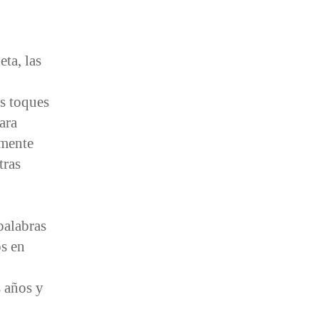
ta, las
o
os toques
ara
lmente
tras
palabras
s en
s años y