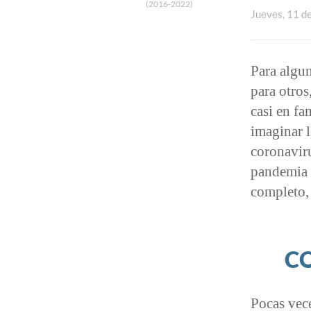
(2016-2022)
Jueves, 11 d
Para algun
para otro
casi en fa
imaginar 
coronavir
pandemia 
completo, 
CO
Pocas vece