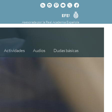
Rss
Instagram
Pinteres
Youtube
Twitter
Facebook
RAE
Agencia
nú
NOTICIAS
SOBRE LA FUNDÉURAE
EFE
Asesorada por la
Real Academia Española
FundéuRAE es una fundación patrocinada por
la Agencia Efe y la Real Academia Española,
cuyo objetivo es colaborar con el buen uso del
español en los medios de comunicación y en
Actividades
Audios
Dudas básicas
Internet.