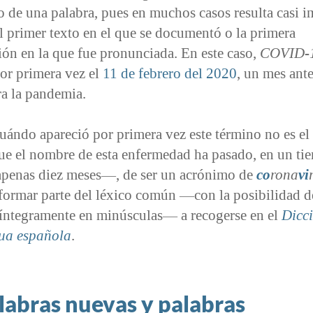
 de una palabra, pues en muchos casos resulta casi i
el primer texto en el que se documentó o la primera
ón en la que fue pronunciada. En este caso,
COVID-
or primera vez el
11 de febrero del 2020
, un mes ant
ra la pandemia.
uándo apareció por primera vez este término no es el
que el nombre de esta enfermedad ha pasado, en un ti
penas diez meses—, de ser un acrónimo de
co
rona
vi
formar parte del léxico común —con la posibilidad d
o íntegramente en minúsculas— a recogerse en el
Dicc
gua española
.
labras nuevas y palabras