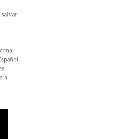
 salvar
acuna,
Español
es
n a