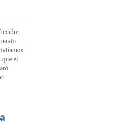
ficción;
tiendo
 podíamos
 que el
aró
or
ra