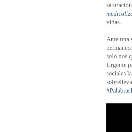
saturación
medicaliz
vidas.
Ante una s
permanecer
solo nos q
Urgente pr
sociales l
sobrellev
#Palabras