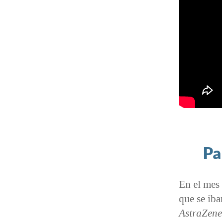
Pa
En el mes 
que se ib
AstraZen