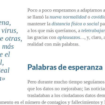
Poco a poco empezamos a adaptarnos a
se llamó la
nueva normalidad
o
covidi
ena,
mantener la
distancia física
o
social
pa
 virus,
a los que más queríamos, a
teletrabajar
re otras,
las gracias con
aplausazos
…
, y, claro, 
realidad con más palabras.
s más
e el
l,
Palabras de esperanza
Real
a
Pero durante mucho tiempo seguíamos
que los datos no mejoraban; las noticia
trasladaban a los ciudadanos datos de
umento en el número de contagios y fallecimientos y 