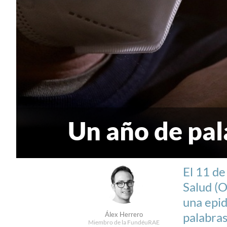
Un año de pa
El 11 de
Salud (
una epid
palabras
Álex Herrero
Miembro de la FundéuRAE