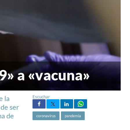
9» a «vacuna»
e la
Escuchar
 de ser
na de
coronavirus
pandemia