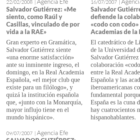
Agencia Efe
Agenci
22/02/2008
|
16/07/2007
|
Salvador Gutiérrez: «Me
Salvador Gutiérr
siento, como Raúl y
defiende la cola
Casillas, vinculado de por
«codo con codo» 
vida a la RAE»
Academias de la
Gran experto en Gramática,
El catedrático de L
Salvador Gutiérrez siente
de la Universidad 
«una enorme satisfacción»
Salvador Gutiérrez
ante su inminente ingreso, el
colaboración «cod
domingo, en la Real Academia
entre la Real Acad
Española, «el mejor club que
Española y las aca
existe para un filólogo», y
iberoamericanas c
quizá la institución española
fundamental porqu
que, «junto con la Monarquía,
España es la cuna d
mayor influjo tiene en el
hay cuatrocientos 
mundo hispánico».
hispanohablantes.
Agencia Efe
09/07/2007
|