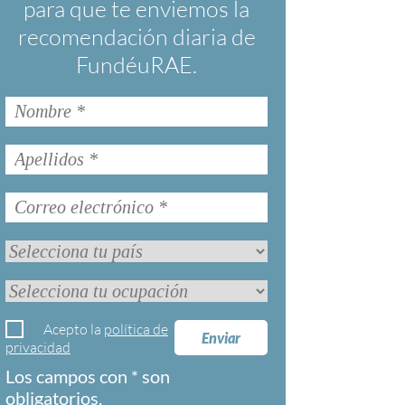
para que te enviemos la
recomendación diaria de
FundéuRAE.
Acepto la
política de
Enviar
privacidad
Los campos con * son
obligatorios.