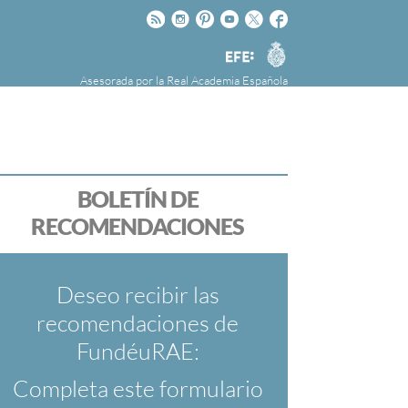
Rss
Instagram
Pinteres
Youtube
Twitter
Facebook
RAE
Agencia
EFE
Asesorada por la
Real Academia Española
nú
NOTICIAS
SOBRE LA FUNDÉURAE
FundéuRAE es una fundación patrocinada por
la Agencia Efe y la Real Academia Española,
cuyo objetivo es colaborar con el buen uso del
BOLETÍN DE
español en los medios de comunicación y en
RECOMENDACIONES
Internet.
Deseo recibir las
recomendaciones de
FundéuRAE:
Completa este formulario