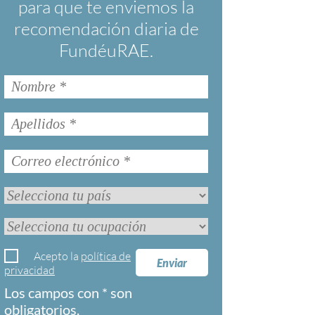
para que te enviemos la
recomendación diaria de
FundéuRAE.
Acepto la
política de
Enviar
privacidad
Los campos con * son
obligatorios.