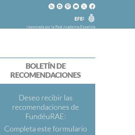
Rss
Instagram
Pinteres
Youtube
Twitter
Facebook
RAE
Agencia
EFE
Asesorada por la
Real Academia Española
nú
NOTICIAS
SOBRE LA FUNDÉURAE
FundéuRAE es una fundación patrocinada por
la Agencia Efe y la Real Academia Española,
cuyo objetivo es colaborar con el buen uso del
BOLETÍN DE
español en los medios de comunicación y en
RECOMENDACIONES
Internet.
Deseo recibir las
recomendaciones de
FundéuRAE:
Completa este formulario