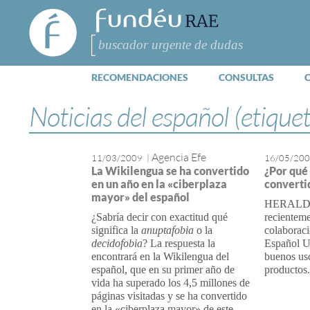
FundéuRAE
- Fundación
del Español
Buscar
Urgente
RECOMENDACIONES
CONSULTAS
Noticias del español (etique
Agencia Efe
11/03/2009
|
16/05/20
La Wikilengua se ha convertido
¿Por qué
en un año en la «ciberplaza
converti
mayor» del español
HERALDO 
¿Sabría decir con exactitud qué
recientem
significa la
anuptafobia
o la
colaboraci
decidofobia
? La respuesta la
Español Ur
encontrará en la Wikilengua del
buenos uso
español, que en su primer año de
productos.
vida ha superado los 4,5 millones de
páginas visitadas y se ha convertido
en la «ciberplaza mayor» de este