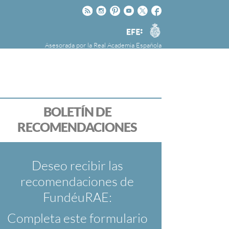
Rss
Instagram
Pinteres
Youtube
Twitter
Facebook
RAE
Agencia
EFE
Asesorada por la
Real Academia Española
nú
NOTICIAS
SOBRE LA FUNDÉURAE
FundéuRAE es una fundación patrocinada por
la Agencia Efe y la Real Academia Española,
cuyo objetivo es colaborar con el buen uso del
BOLETÍN DE
español en los medios de comunicación y en
RECOMENDACIONES
Internet.
Deseo recibir las
recomendaciones de
FundéuRAE:
Completa este formulario