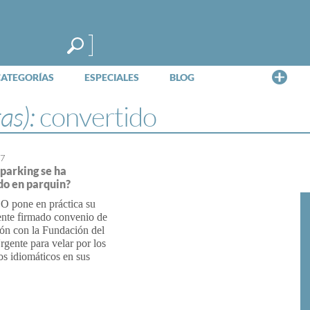
Me
CATEGORÍAS
ESPECIALES
BLOG
tas):
convertido
07
 parking se ha
do en parquin?
pone en práctica su
ente firmado convenio de
ón con la Fundación del
gente para velar por los
s idiomáticos en sus