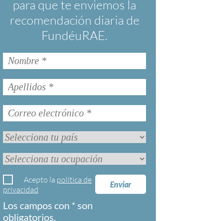
para que te enviemos la
recomendación diaria de
FundéuRAE.
Acepto la
política de
Enviar
privacidad
Los campos con * son
obligatorios.