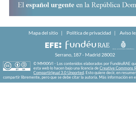
Mapa del sitio
Política de privacidad
Aviso le
Serrano, 187 - Madrid 28002
© MMXXVI - Los contenidos elaborados por FundéuRAE que
esta web lo hacen bajo una licencia de
Creative Commons R
CompartirIgual 3.0 Unported
. Esto quiere decir, en resume
compartir libremente, pero que se debe citar la autoría. Más información en e