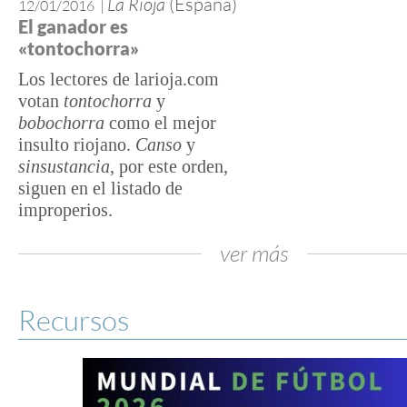
La Rioja
(España)
12/01/2016
|
El ganador es
«tontochorra»
Los lectores de larioja.com
votan
tontochorra
y
bobochorra
como el mejor
insulto riojano.
Canso
y
sinsustancia
, por este orden,
siguen en el listado de
improperios.
ver más
Recursos