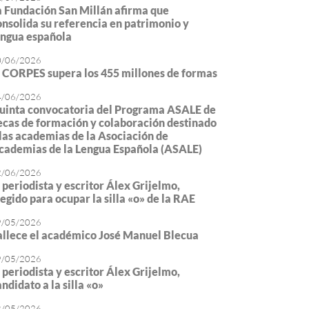
a Fundación San Millán afirma que
onsolida su referencia en patrimonio y
engua española
0/06/2026
l CORPES supera los 455 millones de formas
4/06/2026
uinta convocatoria del Programa ASALE de
ecas de formación y colaboración destinado
 las academias de la Asociación de
cademias de la Lengua Española (ASALE)
2/06/2026
l periodista y escritor Álex Grijelmo,
legido para ocupar la silla «o» de la RAE
9/05/2026
allece el académico José Manuel Blecua
9/05/2026
l periodista y escritor Álex Grijelmo,
ndidato a la silla «o»
8/05/2026