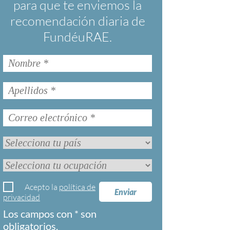
para que te enviemos la
recomendación diaria de
FundéuRAE.
Acepto la
política de
Enviar
privacidad
Los campos con * son
obligatorios.