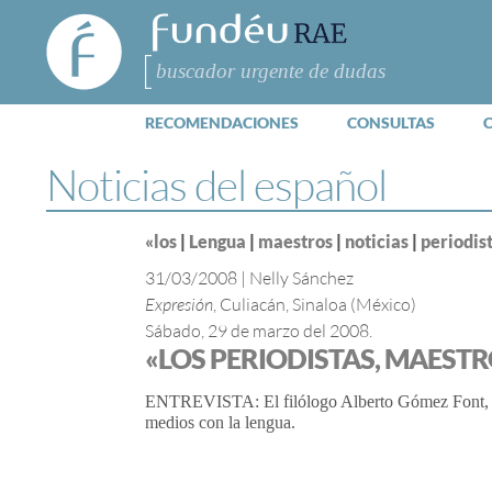
FundéuRAE
- Fundación
del Español
Buscar
Urgente
RECOMENDACIONES
CONSULTAS
Noticias del español
«los
|
Lengua
|
maestros
|
noticias
|
periodis
31/03/2008
|
Nelly Sánchez
Expresión
, Culiacán, Sinaloa (México)
Sábado, 29 de marzo del 2008.
«LOS PERIODISTAS, MAESTR
ENTREVISTA: El filólogo Alberto Gómez Font, co
medios con la lengua.