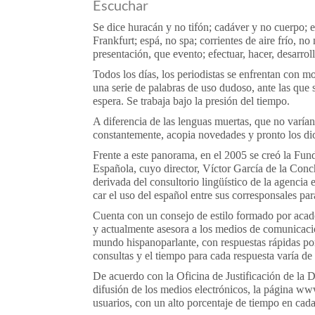
Escuchar
Se dice huracán y no tifón; cadáver y no cuerpo; 
Frankfurt; espá, no spa; corrientes de aire frío, n
presentación, que evento; efectuar, hacer, desarrolla
Todos los días, los periodistas se enfrentan con m
una serie de palabras de uso dudoso, ante las que s
espera. Se trabaja bajo la presión del tiempo.
A diferencia de las lenguas muertas, que no varían
constantemente, acopia novedades y pronto los dic
Frente a este panorama, en el 2005 se creó la Fu
Española, cuyo director, Víctor García de la Conch
derivada del consultorio lingüístico de la agencia
car el uso del español entre sus corresponsales para
Cuenta con un consejo de estilo formado por acadé
y actualmente asesora a los medios de comunicación 
mundo hispanoparlante, con respuestas rápidas por
consultas y el tiempo para cada respuesta varía de
De acuerdo con la Oficina de Justificación de la D
difusión de los medios electrónicos, la página ww
usuarios, con un alto porcentaje de tiempo en cada