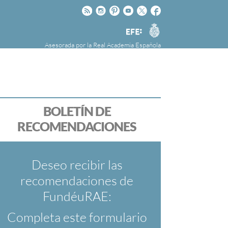
Rss
Instagram
Pinteres
Youtube
Twitter
Facebook
RAE
Agencia
EFE
Asesorada por la
Real Academia Española
nú
NOTICIAS
SOBRE LA FUNDÉURAE
FundéuRAE es una fundación patrocinada por
la Agencia Efe y la Real Academia Española,
cuyo objetivo es colaborar con el buen uso del
BOLETÍN DE
español en los medios de comunicación y en
RECOMENDACIONES
Internet.
Deseo recibir las
recomendaciones de
FundéuRAE:
Completa este formulario