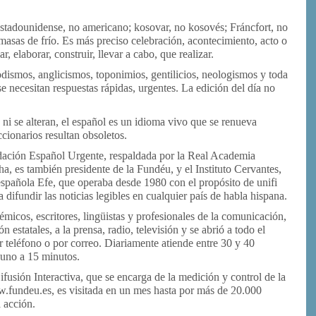
estadounidense, no americano; kosovar, no kosovés; Fráncfort, no
o masas de frío. Es más preciso celebración, acontecimiento, acto o
r, elaborar, construir, llevar a cabo, que realizar.
odismos, anglicismos, toponimios, gentilicios, neologismos y toda
e necesitan respuestas rápidas, urgentes. La edición del día no
 ni se alteran, el español es un idioma vivo que se renueva
cionarios resultan obsoletos.
ndación Español Urgente, respaldada por la Real Academia
a, es también presidente de la Fundéu, y el Instituto Cervantes,
 española Efe, que operaba desde 1980 con el propósito de unifi
 difundir las noticias legibles en cualquier país de habla hispana.
micos, escritores, lingüistas y profesionales de la comunicación,
estatales, a la prensa, radio, televisión y se abrió a todo el
 teléfono o por correo. Diariamente atiende entre 30 y 40
 uno a 15 minutos.
ifusión Interactiva, que se encarga de la medición y control de la
w.fundeu.es, es visitada en un mes hasta por más de 20.000
 acción.