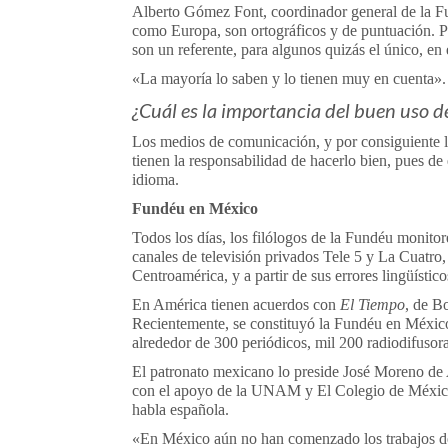
Alberto Gómez Font, coordinador general de la F
como Europa, son ortográficos y de puntuación. Per
son un referente, para algunos quizás el único, en 
«La mayoría lo saben y lo tienen muy en cuenta».
¿Cuál es la importancia del buen uso 
Los medios de comunicación, y por consiguiente l
tienen la responsabilidad de hacerlo bien, pues 
idioma.
Fundéu en México
Todos los días, los filólogos de la Fundéu monito
canales de televisión privados Tele 5 y La Cuatro,
Centroamérica, y a partir de sus errores lingüísti
En América tienen acuerdos con
El Tiempo
, de B
Recientemente, se constituyó la Fundéu en México
alrededor de 300 periódicos, mil 200 radiodifusora
El patronato mexicano lo preside José Moreno de 
con el apoyo de la UNAM y El Colegio de México,
habla española.
«En México aún no han comenzado los trabajos de