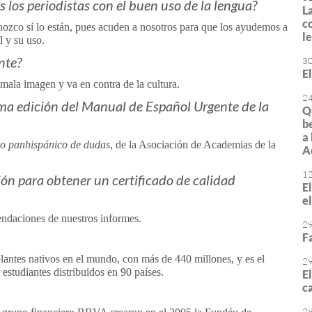
los periodistas con el buen uso de la lengua?
L
c
zco sí lo están, pues acuden a nosotros para que los ayudemos a
l
l y su uso.
nte?
3
E
mala imagen y va en contra de la cultura.
2
ima edición del Manual de Español Urgente de la
Q
b
a
io panhispánico de dudas
, de la Asociación de Academias de la
A
1
n para obtener un certificado de calidad
E
e
ndaciones de nuestros informes.
2
F
antes nativos en el mundo, con más de 440 millones, y es el
2
studiantes distribuidos en 90 países.
E
ca
2