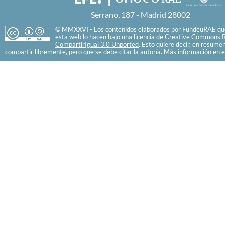
Serrano, 187 - Madrid 28002
© MMXXVI - Los contenidos elaborados por FundéuRAE que
esta web lo hacen bajo una licencia de
Creative Commons R
CompartirIgual 3.0 Unported
. Esto quiere decir, en resume
compartir libremente, pero que se debe citar la autoría. Más información en e