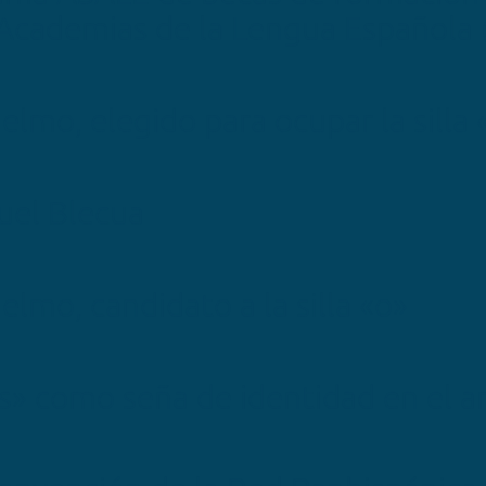
 Academias de la Lengua Española
ijelmo, elegido para ocupar la silla
uel Blecua
jelmo, candidato a la silla «o»
os» como seña de identidad en el a