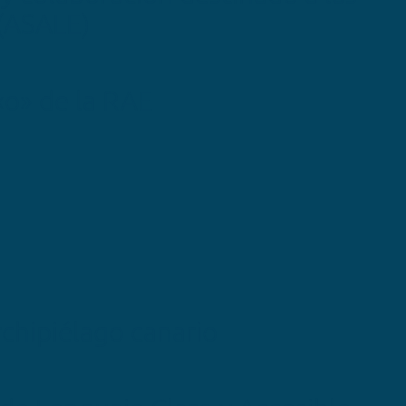
 (ASALE)
 «o» de la RAE
rchipiélago canario