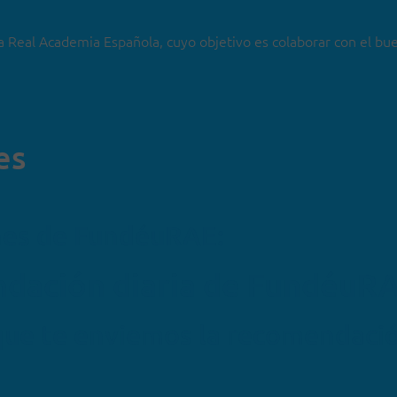
a Real Academia Española, cuyo objetivo es colaborar con el bu
es
nes de FundéuRAE:
endación diaria de FundéuR
que te enviemos la recomendaci