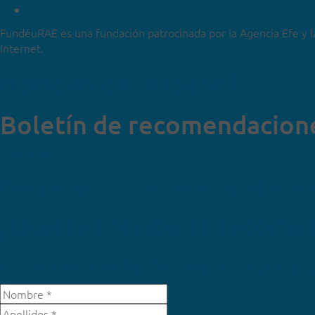
Sobre la FundéuRAE
FundéuRAE es una fundación patrocinada por la Agencia Efe y l
Internet.
Noticias del español
Boletín de recomendacion
Suscríbete
Deseo recibir las recomendacio
¿Quieres recibir la recom
Completa este formulario para 