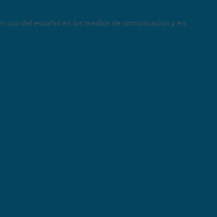
en uso del español en los medios de comunicación y en
AE?
ón diaria de FundéuRAE.