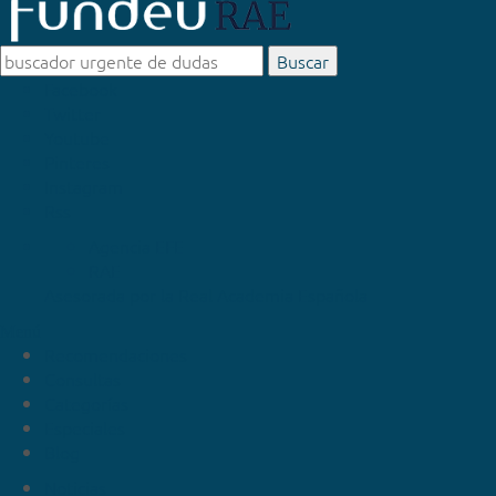
Buscar
Facebook
Twitter
Youtube
Pinteres
Instagram
Rss
Agencia EFE
RAE
Asesorada por la
Real Academia Española
Menú
Recomendaciones
Consultas
Categorías
Especiales
Blog
Noticias