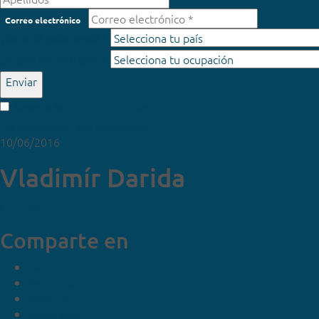
Correo electrónico
¿De qué país eres? *
¿A qué te dedicas? *
Enviar
política de privacidad
Acepto la
Los campos con * son obligatorios.
10/06/2016
Vladimír Darida
Escuchar
Comparte en
Twitter
Facebook
Whatsapp
Menéame