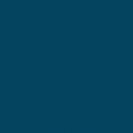
atrimonio y lengua española
 colaboración destinado a las