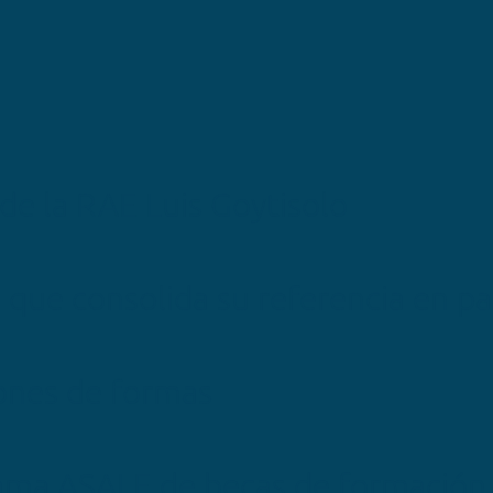
 de la RAE Luis Goytisolo
 que consolida su referencia en p
ones de formas
ama ASALE de becas de formación y