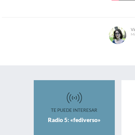
Vi
Mi
TE PUEDE INTERESAR
Radio 5: «fediverso»