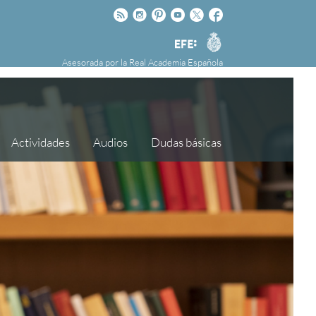
Rss
Instagram
Pinteres
Youtube
Twitter
Facebook
RAE
Agencia
nú
NOTICIAS
SOBRE LA FUNDÉURAE
EFE
Asesorada por la
Real Academia Española
FundéuRAE es una fundación patrocinada por
la Agencia Efe y la Real Academia Española,
cuyo objetivo es colaborar con el buen uso del
español en los medios de comunicación y en
Actividades
Audios
Dudas básicas
Internet.