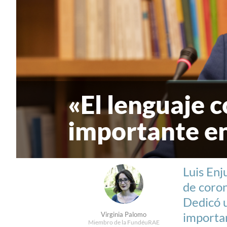
«El lenguaje 
importante en
Luis Enj
de coron
Dedicó u
importan
Virginia Palomo
Miembro de la FundéuRAE