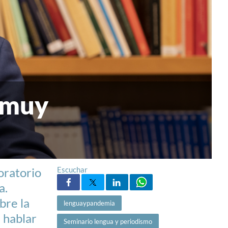
s muy
boratorio
Escuchar
a.
bre la
lenguaypandemia
 hablar
Seminario lengua y periodismo