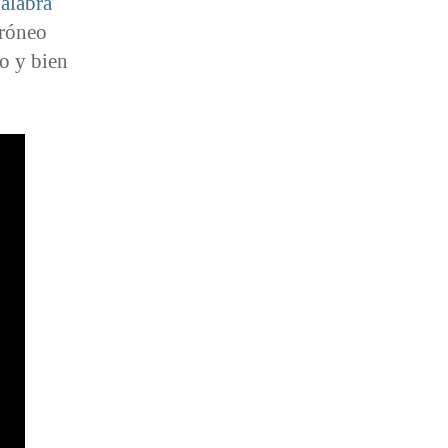
alabra
rróneo
o y bien