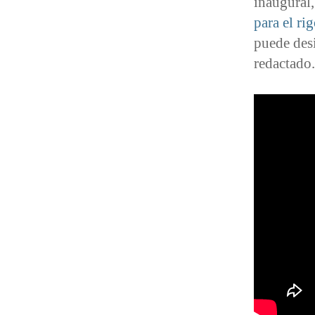
inaugural,
para el ri
puede des
redactado.