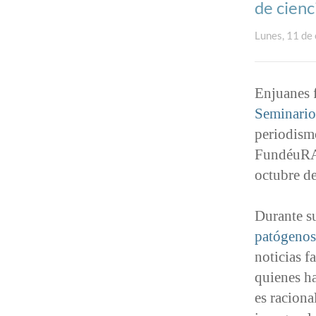
de cienc
Lunes, 11 de
Enjuanes f
Seminario
periodism
FundéuRAE
octubre d
Durante su
patógenos
noticias f
quienes ha
es raciona