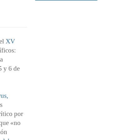
del
XV
íficos:
la
5 y 6 de
us,
s
ítico por
 que «no
ión