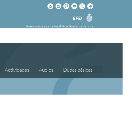
Rss
Instagram
Pinteres
Youtube
Twitter
Facebook
RAE
Agencia
EFE
Asesorada por la
Real Academia Española
nú
NOTICIAS
SOBRE LA FUNDÉURAE
FundéuRAE es una fundación patrocinada por
la Agencia Efe y la Real Academia Española,
cuyo objetivo es colaborar con el buen uso del
español en los medios de comunicación y en
Actividades
Audios
Dudas básicas
Internet.