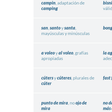
campin
, adaptación de
bisn
camping
váli
san
,
santo
y
santa
,
bon
mayúsculas y minúsculas
a voleo
y
al voleo
, grafías
la a
apropiadas
ade
cúters
y
cúteres
, plurales de
fast
cúter
punto de mira
, no
ojo de
no d
mira
más 