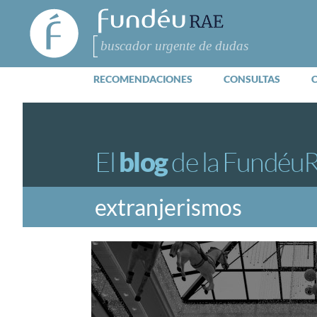
FundéuRAE
- Fundación
del Español
Buscar
Urgente
RECOMENDACIONES
CONSULTAS
El
blog
de la Fundéu
extranjerismos