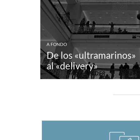
A FONDO
De los «ultramarinos»
al «delivery»