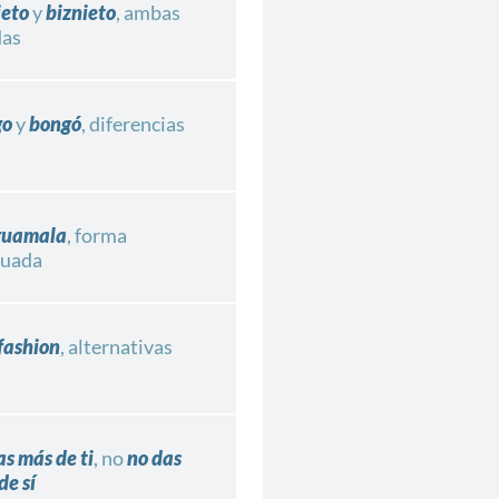
ieto
y
biznieto
, ambas
das
go
y
bongó
, diferencias
guamala
, forma
cuada
 fashion
, alternativas
as más de ti
, no
no das
de sí