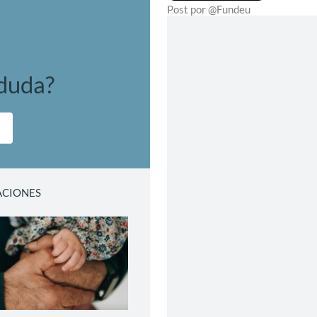
Post por @Fundeu
 duda?
ACIONES