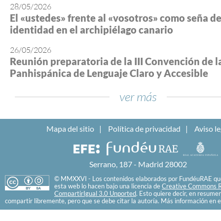
28/05/2026
El «ustedes» frente al «vosotros» como seña d
identidad en el archipiélago canario
26/05/2026
Reunión preparatoria de la III Convención de l
Panhispánica de Lenguaje Claro y Accesible
ver más
Mapa del sitio
Política de privacidad
Aviso le
Serrano, 187 - Madrid 28002
© MMXXVI - Los contenidos elaborados por FundéuRAE que
esta web lo hacen bajo una licencia de
Creative Commons R
CompartirIgual 3.0 Unported
. Esto quiere decir, en resume
compartir libremente, pero que se debe citar la autoría. Más información en e