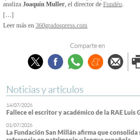
analiza
Joaquín Muller
, el director de
Fundéu
.
[…]
Leer más en
360gradospress.com
Comparte en
Twitter
Facebook
Whatsapp
Menéame
Envi
e
Noticias y artículos
14/07/2026
Fallece el escritor y académico de la RAE Luis 
01/07/2026
La Fundación San Millán afirma que consolida 
referencia en patrimonio y lengua española