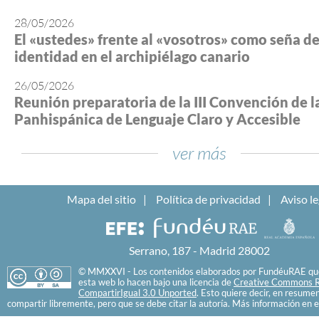
28/05/2026
El «ustedes» frente al «vosotros» como seña d
identidad en el archipiélago canario
26/05/2026
Reunión preparatoria de la III Convención de l
Panhispánica de Lenguaje Claro y Accesible
ver más
Mapa del sitio
Política de privacidad
Aviso le
Serrano, 187 - Madrid 28002
© MMXXVI - Los contenidos elaborados por FundéuRAE que
esta web lo hacen bajo una licencia de
Creative Commons R
CompartirIgual 3.0 Unported
. Esto quiere decir, en resume
compartir libremente, pero que se debe citar la autoría. Más información en e