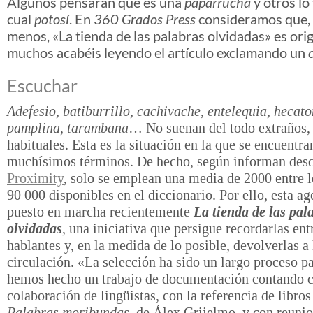
Algunos pensarán que es una
paparrucha
y otros lo
cual
potosí
. En
360 Grados Press
consideramos que,
menos, «La tienda de las palabras olvidadas» es orig
muchos acabéis leyendo el artículo exclamando un
Escuchar
Adefesio, batiburrillo, cachivache, entelequia, hecat
pamplina, tarambana
… No suenan del todo extraños,
habituales. Esta es la situación en la que se encuentra
muchísimos términos. De hecho, según informan des
Proximity
, solo se emplean una media de 2000 entre 
90 000 disponibles en el diccionario. Por ello, esta ag
puesto en marcha recientemente
La tienda de las pal
olvidadas
, una iniciativa que persigue recordarlas ent
hablantes y, en la medida de lo posible, devolverlas a 
circulación. «La selección ha sido un largo proceso pa
hemos hecho un trabajo de documentación contando c
colaboración de lingüistas, con la referencia de libro
Palabras moribundas,
de Álex Grijelmo, y con reunio