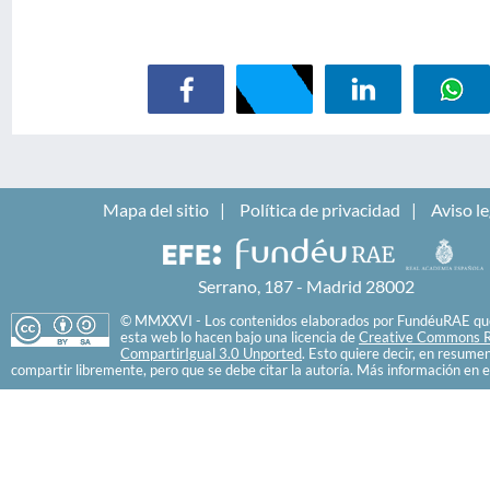
Mapa del sitio
Política de privacidad
Aviso le
Serrano, 187 - Madrid 28002
© MMXXVI - Los contenidos elaborados por FundéuRAE que
esta web lo hacen bajo una licencia de
Creative Commons R
CompartirIgual 3.0 Unported
. Esto quiere decir, en resume
compartir libremente, pero que se debe citar la autoría. Más información en e