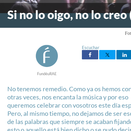
Si no lo oigo, no lo creo (
Fot
Escuchar
FundéuRAE
No tenemos remedio. Como ya os hemos co
otras veces, nos encanta la música y por eso
queremos celebrar con vosotros este día esp
Pero, al mismo tiempo, no dejamos de ser eso
de las palabras que siempre se acaban fijando
esto o aquello está bien dicho o se pudo deci