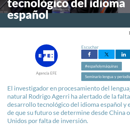
tecnológico del idioma
español
Escuchar
#españolymáquinas
Agencia EFE
Seminario lengua y period
El investigador en procesamiento del lengua
natural Rodrigo Agerri ha alertado de la falt
desarrollo tecnológico del idioma español y e
de que su futuro se determine desde China 
Unidos por falta de inversión.