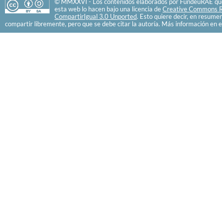
© MMXXVI - Los contenidos elaborados por FundéuRAE que
esta web lo hacen bajo una licencia de
Creative Commons R
CompartirIgual 3.0 Unported
. Esto quiere decir, en resume
compartir libremente, pero que se debe citar la autoría. Más información en e