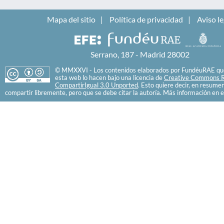
Mapa del sitio
Política de privacidad
Aviso le
Serrano, 187 - Madrid 28002
© MMXXVI - Los contenidos elaborados por FundéuRAE que
esta web lo hacen bajo una licencia de
Creative Commons R
CompartirIgual 3.0 Unported
. Esto quiere decir, en resume
compartir libremente, pero que se debe citar la autoría. Más información en e