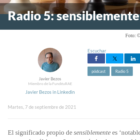
Radio 5: sensiblemente
Foto: 
Escuchar
pódcast
Radio 5
Javier Bezos
Miembro de la FundéuRAE
Javier Bezos in Linkedin
Martes, 7 de septiembre de 2021
El significado propio de
sensiblemente
es ‘notabl