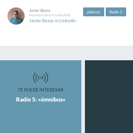
Javier Bezos
pódcast
Radio 5
Miembro de la FundéuRAE
Javier Bezos in Linkedin
TE PUEDE INTERESAR
Radio 5: «ómnibus»