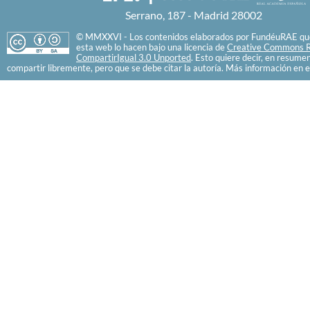
Serrano, 187 - Madrid 28002
© MMXXVI - Los contenidos elaborados por FundéuRAE que
esta web lo hacen bajo una licencia de
Creative Commons R
CompartirIgual 3.0 Unported
. Esto quiere decir, en resume
compartir libremente, pero que se debe citar la autoría. Más información en e