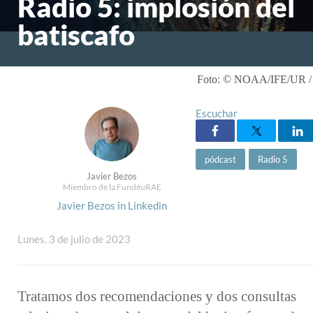
Radio 5: implosión del
batiscafo
Foto: © NOAA/IFE/UR / 
Escuchar
pódcast
Radio 5
Javier Bezos
Miembro de la FundéuRAE
Javier Bezos in Linkedin
Lunes, 3 de julio de 2023
Tratamos dos recomendaciones y dos consultas