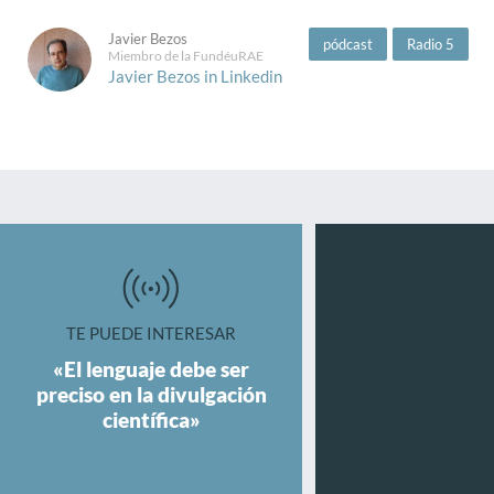
Javier Bezos
pódcast
Radio 5
Miembro de la FundéuRAE
Javier Bezos in Linkedin
TE PUEDE INTERESAR
«El lenguaje debe ser
preciso en la divulgación
científica»