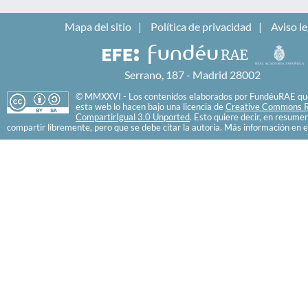
Mapa del sitio
Política de privacidad
Aviso le
Serrano, 187 - Madrid 28002
© MMXXVI - Los contenidos elaborados por FundéuRAE que
esta web lo hacen bajo una licencia de
Creative Commons R
CompartirIgual 3.0 Unported
. Esto quiere decir, en resume
compartir libremente, pero que se debe citar la autoría. Más información en e