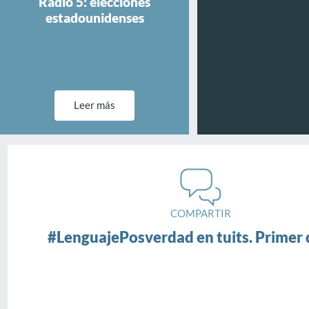
Radio 5: elecciones
estadounidenses
Leer más
COMPARTIR
#LenguajePosverdad en tuits. Primer