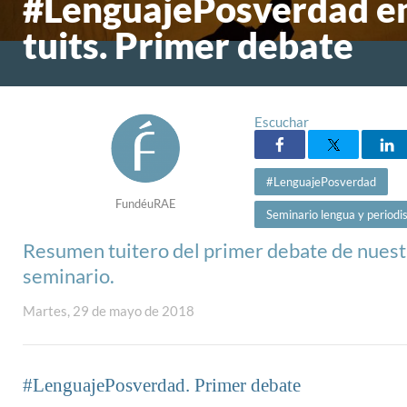
#LenguajePosverdad e
tuits. Primer debate
Escuchar
#LenguajePosverdad
FundéuRAE
Seminario lengua y period
Resumen tuitero del primer debate de nuest
seminario.
Martes, 29 de mayo de 2018
#LenguajePosverdad. Primer debate