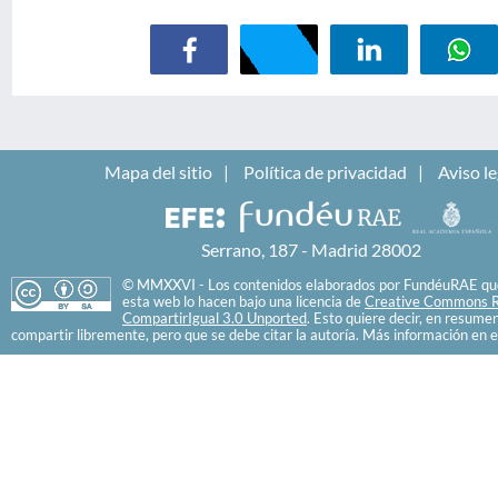
Mapa del sitio
Política de privacidad
Aviso le
Serrano, 187 - Madrid 28002
© MMXXVI - Los contenidos elaborados por FundéuRAE que
esta web lo hacen bajo una licencia de
Creative Commons R
CompartirIgual 3.0 Unported
. Esto quiere decir, en resume
compartir libremente, pero que se debe citar la autoría. Más información en e