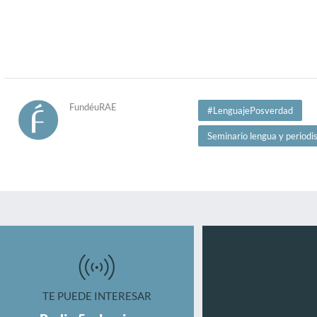
FundéuRAE
#LenguajePosverdad
Seminario lengua y period
TE PUEDE INTERESAR