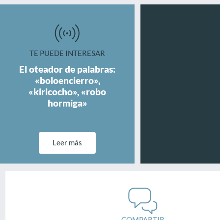
TE PUEDE INTERESAR
El oteador de palabras:
«boloencierro»,
«kiricocho», «robo
hormiga»
Leer más
COMPARTIR