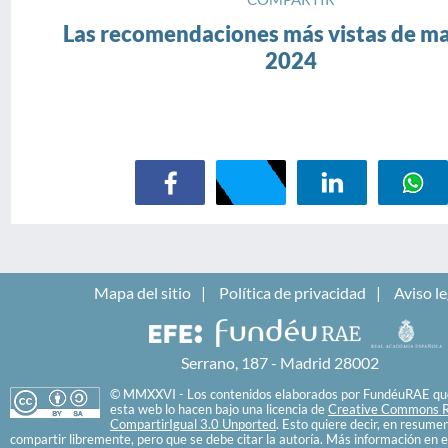
Las recomendaciones más vistas de ma
2024
Mapa del sitio
Política de privacidad
Aviso le
Serrano, 187 - Madrid 28002
© MMXXVI - Los contenidos elaborados por FundéuRAE que
esta web lo hacen bajo una licencia de
Creative Commons R
CompartirIgual 3.0 Unported
. Esto quiere decir, en resume
compartir libremente, pero que se debe citar la autoría. Más información en e