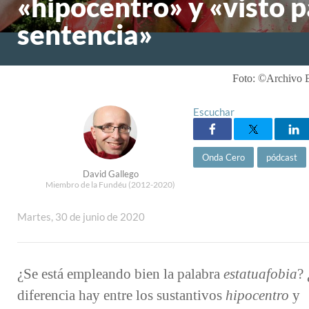
«hipocentro» y «visto 
sentencia»
Foto: ©Archivo 
Escuchar
Onda Cero
pódcast
David Gallego
Miembro de la Fundéu (2012-2020)
Martes, 30 de junio de 2020
¿Se está empleando bien la palabra
estatuafobia
?
diferencia hay entre los sustantivos
hipocentro
y