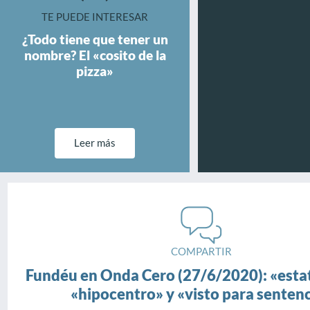
TE PUEDE INTERESAR
¿Todo tiene que tener un
nombre? El «cosito de la
pizza»
Leer más
COMPARTIR
Fundéu en Onda Cero (27/6/2020): «esta
«hipocentro» y «visto para senten