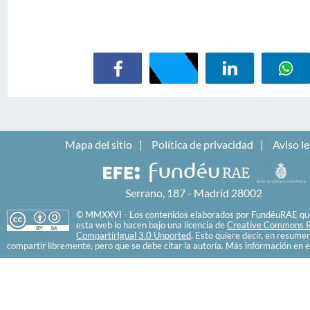
Mapa del sitio
Política de privacidad
Aviso le
Serrano, 187 - Madrid 28002
© MMXXVI - Los contenidos elaborados por FundéuRAE que
esta web lo hacen bajo una licencia de
Creative Commons R
CompartirIgual 3.0 Unported
. Esto quiere decir, en resume
compartir libremente, pero que se debe citar la autoría. Más información en e