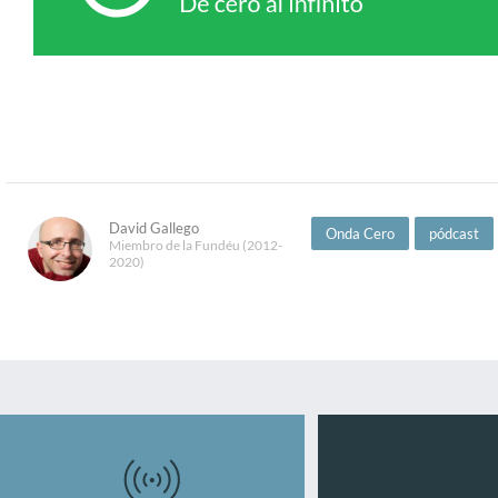
David Gallego
Onda Cero
pódcast
Miembro de la Fundéu (2012-
2020)