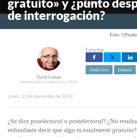
gratuito» y ¿punto des
de interrogación?
Foto: ©Pixab
Escuchar
Onda Cero
pódcast
David Gallego
Miembro de la Fundéu (2012-2020)
Lunes, 11 de noviembre de 2019
¿Se dice
poselectoral
o
postelectoral
? ¿No resulta
redundante decir que algo es
totalmente gratuito
?