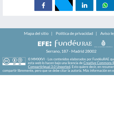
Mapa del sitio
Política de privacidad
Aviso le
Serrano, 187 - Madrid 28002
© MMXXVI - Los contenidos elaborados por FundéuRAE que
esta web lo hacen bajo una licencia de
Creative Commons R
CompartirIgual 3.0 Unported
. Esto quiere decir, en resume
compartir libremente, pero que se debe citar la autoría. Más información en e