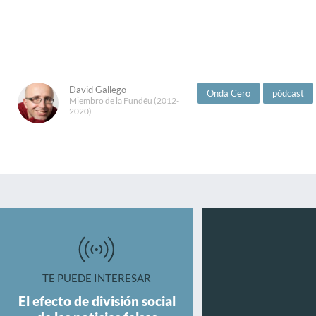
David Gallego
Onda Cero
pódcast
Miembro de la Fundéu (2012-
2020)
TE PUEDE INTERESAR
El efecto de división social