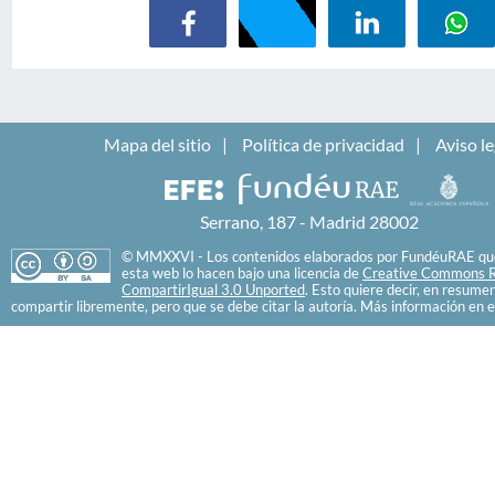
Mapa del sitio
Política de privacidad
Aviso le
Serrano, 187 - Madrid 28002
© MMXXVI - Los contenidos elaborados por FundéuRAE que
esta web lo hacen bajo una licencia de
Creative Commons R
CompartirIgual 3.0 Unported
. Esto quiere decir, en resume
compartir libremente, pero que se debe citar la autoría. Más información en e