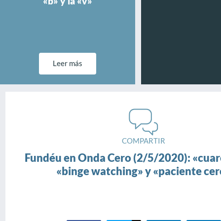
«b» y la «v»
Leer más
COMPARTIR
Fundéu en Onda Cero (2/5/2020): «cuar
«binge watching» y «paciente cer