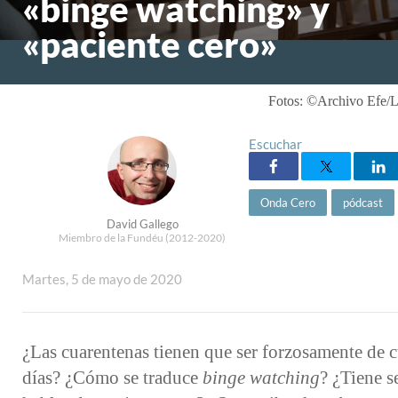
«binge watching» y
«paciente cero»
Fotos: ©Archivo Efe/L
Escuchar
Onda Cero
pódcast
David Gallego
Miembro de la Fundéu (2012-2020)
Martes, 5 de mayo de 2020
¿Las cuarentenas tienen que ser forzosamente de 
días? ¿Cómo se traduce
binge watching
? ¿Tiene s