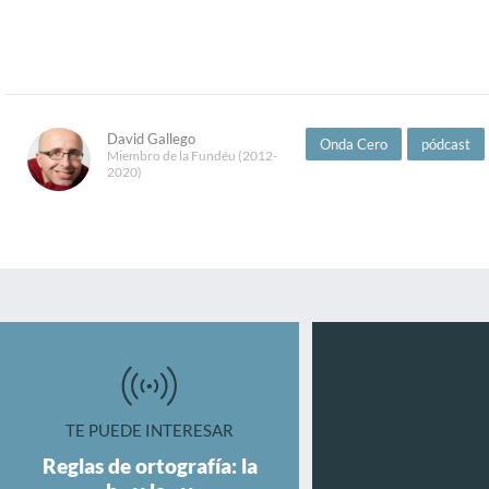
David Gallego
Onda Cero
pódcast
Miembro de la Fundéu (2012-
2020)
TE PUEDE INTERESAR
Reglas de ortografía: la